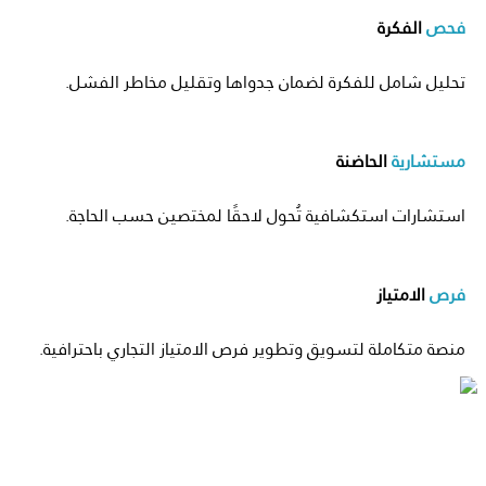
فحص
الفكرة
تحليل شامل للفكرة لضمان جدواها وتقليل مخاطر الفشل.
مستشارية
الحاضنة
استشارات استكشافية تُحول لاحقًا لمختصين حسب الحاجة.
فرص
الامتياز
منصة متكاملة لتسويق وتطوير فرص الامتياز التجاري باحترافية.
استشارات الإستراتيجية المؤسسية
مة المشاريع واتخاذ القرار الاستراتيجي
يس وتطوير مكاتب إدارة المشاريع PMO / EPMO
يم نماذج تشغيل المحافظ والمبادرات