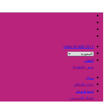
+966 50 820 0511
اللغات
عربي
English
سجل
دخول للنظام
لوحة التحكم
ملفك الشخصى