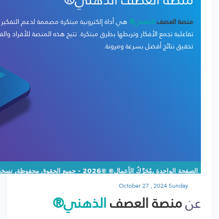
منصة العصف
الذهني®
هي أداة إلكترونية مبتكرة مصممة لدعم التفكير 
تفاعلية تجمع الأفكار وتربطها بطرق مبتكرة. تتيح هذه المنصة للأفراد والف
تحقيق نتائج أفضل بسرعة ومرونة.
الصفحة الواحدة ,مُحَرِّكُ الأعمال® ©2026 - جميع الحقوق محفوظة, نسخة:1.1.1
October 27 , 2024 Sunday
عن
منصة العصف
الذهني®