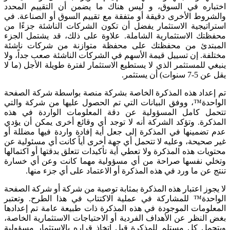
اختباره في السوق، و ليس هناك ما يضمن أن التقييم المحدد
والشروط الأخرى دقيقة أو متفقة مع تقييم السوق أو الصناعة. في
استراتيجية الاستثمار يفضل أن تكون الشركات الناشئة جزءًا من
محفظتك الاستثمارية الشاملة. علاوة على ذلك، قد يشتمل الجزء
المبتدئ من محفظتك على محفظة متوازنة من شركات ناشئة
مختلفة. إن تسييل قيمة الأسهم في الشركات الناشئة صعب جداً، ولا
ينبغي للمستثمر الذي لا يستطيع الاستثمار لفترة طويلة الأجل (ما لا
يقل عن 5-7 سنوات) أن يستثمر.
تم إعداد هذه المذكرة الخاصة بشركة منصة بواسطة شركة
الصفحة
الواحدة™
، ووفق البيانات التي تم الحصول عليها من شركة والتي
تتحمل كامل المسؤولية عن دقة المعلومات الواردة في هذه
المذكرة. وتؤكد الشركة أنه لا توجد أي وقائع أخرى يمكن أن يؤدي
عدم تضمينها في المذكرة إلى جعل أية إفادة واردة فيها مضللة أو
غير صحيحة، وعليه لا تتحمل أي جهة أخرى أياً كانت أي مسئولية عن
محتويات هذه المذكرة ولا تعطي أية تأكيدات تتعلق بدقتها أو اكتمالها
وتخلي نفسها صراحة من أي مسؤولية مهما كانت وعن أي خسارة
تنتج عن ما ورد في هذه المذكرة أو الاعتماد على أي جزء منها.
لا يجوز اعتبار هذه المذكرة بمثابة توصية من شركة أو شركة
الصفحة
الواحدة™
للمشاركة في عملية الاكتتاب في هذا الطرح. وتعتبر
المعلومات الموجودة في هذه المذكرة ذات طبيعة عامة تم إعدادها
بغض النظر عن الأهداف الفردية أو الاحتياجات الاستثمارية الخاصة،
ويتحمل كل مستلم للمذكرة قبل اتخاذ قراره بالاستثمار مسؤولية