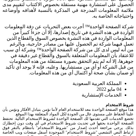
الحصول على استشارة مهنية مستقلة بخصوص الاكتتاب لتقييم مدى
ملائمة المعلومات المدرجة في المذكرة بالنسبة لأهدافه وأوضاعه
واحتياجاته الخاصة به.
شركة
الصفحة
الواحدة™
أجرت بعض التحريات عن دقة المعلومات
الواردة في هذه النشرة في تاريخ إصدارها، إلا أن جزءاً كبيراً من
المعلومات الواردة في هذه النشرة بخصوص السوق والقطاع الذين
تعمل فيهما شركة تم الحصول عليها من مصادر خارجية، وبالرغم
من أنه ليس لدى كل من شركة
الصفحة
الواحدة™
وشركة أي سبب
للاعتقاد بأن المعلومات المتعلقة بالسوق والقطاع غير دقيقة في
جوهرها، إلا أنه لم يتم التحقق بصورة مستقلة من هذه المعلومات
من قبل الشركة أو أي من مستشاريها. وعليه، فإنه لا يوجد أي تأكيد
أو ضمان بشأن صحة أو اكتمال أي من هذه المعلومات.
المملكة العربية السعودية
04 مايو 2022
الخدمات الإستشارية
شروط الاستخدام
هذا موقع الصفحة الواحدة معد للاستخدام العام لأننا نؤمن بتبادل الأفكار ونؤمن بأن
علينا الحفاظ على مستوى عال من الجودة لكل المواد المتعلقة بهذا الموقع.
تخضع الخدمات التي تقدمها لك الصفحة الواحدة لشروط الاستخدام التالية. تحتفظ
الصفحة الواحدة بحقها في تحديث شروط الاستخدام في أي وقت دون إخطارك
بذلك. يرجى مراجعة أحدث إصدار من "شروط الاستخدام" بانتظام بالنقر فوق
ارتباط النص التشعبي "شروط الاستخدام" الموجودة أسفل صفحات ويب الخاصة