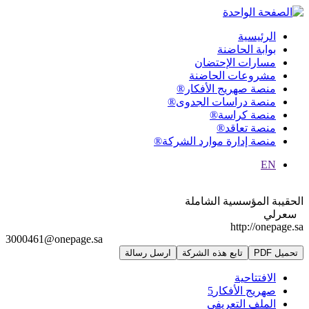
الرئيسية
بوابة الحاضنة
مسارات الإحتضان
مشروعات الحاضنة
منصة صهريج الأفكار®
منصة دراسات الجدوى®
منصة كراسة®
منصة تعاقد®
منصة إدارة موارد الشركة®
EN
الحقيبة المؤسسية الشاملة
سعرلي
http://onepage.sa
3000461@onepage.sa
تحميل PDF
تابع هذه الشركة
ارسل رسالة
الافتتاحية
صهريج الأفكار
5
الملف التعريفي