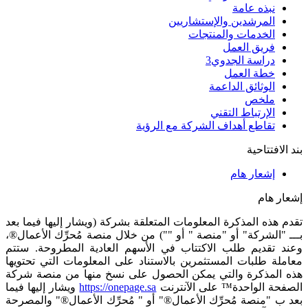
نبذه عامة
المرشدين والإستشاريين
الخدمات والمنتجات
فريق العمل
دراسة الجدوي
3
خطة العمل
الوثائق الداعمة
ملخص
الإرتباط التقني
تقاطع أهداف الشركة مع الرؤية
بند الافتتاحية
إشعار هام
إشعار هام
تقدم هذه المذكرة المعلومات المتعلقة بشركة (ويشار إليها فيما بعد
بـــ "الشركة" أو "منصة " أو "") من خلال منصة
مُحرِّك الأعمال®
،
وعند تقديم طلب الاكتتاب في الأسهم العادية المطروحة. ستتم
معاملة طلبات المستثمرين بالاستناد على المعلومات التي تحتويها
هذه المذكرة والتي يمكن الحصول على نسخ منها من منصة شركة
الصفحة
الواحدة™
على الآنترنت
https://onepage.sa
ويشار إليها فيما
بعد ب "منصة
مُحرِّك الأعمال®
" أو "
مُحرِّك الأعمال®
" والمصرحة