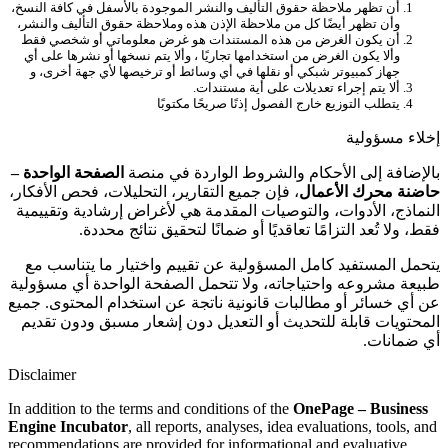
أن تظهر ملاحظة حقوق التأليف والنشر الموجودة بالأسفل في كافة النسخ،
وأن تظهر أيضًا كل من ملاحظة الإذن هذه وملاحظة حقوق التأليف والنشر،
أن يكون الغرض من هذه المستندات هو غرض معلوماتي أو شخصي فقط
وألا يكون الغرض من استخدامها تجاريًا ، وألا يتم نسخها أو نشرها على أي
جهاز كمبيوتر شبكي أو نقلها في أي وسائط أو ترخيصها لأي جهة أخرى، و
ألا يتم إجراء تعديلات على أية مستندات.
يتطلب التوزيع خارج الفصول إذنًا صريحًا مكتوبًا
إخلاء مسؤولية
بالإضافة إلى الأحكام والشروط الواردة في منصة
الصفحة الواحدة –
حاضنة محرك الأعمال
، فإن جميع التقارير، التحليلات، فحص الأفكار،
النماذج، الأدوات، والتوصيات المقدمة هي لأغراض إرشادية وتقييمية
فقط، ولا تُعد التزامًا تعاقديًا أو ضمانًا لتحقيق نتائج محددة.
يتحمل المستفيد كامل المسؤولية عن تقييم واختيار ما يتناسب مع
طبيعة مشروعه واحتياجاته، ولا تتحمل الصفحة الواحدة أي مسؤولية
عن أي خسائر أو مطالبات قانونية ناتجة عن استخدام المحتوى. جميع
المحتويات قابلة للتحديث أو التعديل دون إشعار مسبق ودون تقديم
أي ضمانات.
Disclaimer
In addition to the terms and conditions of the
OnePage – Business
Engine Incubator
, all reports, analyses, idea evaluations, tools, and
recommendations are provided for informational and evaluative