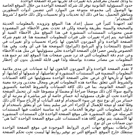
بنا وذلك لضمان معرفتكم بأية تغييرات قد تجريها شركة الصفحة الواحدة.
حدود المسؤولية القانونية توفر لك شركة الصفحة الواحدة من خلال الموقع الخاصة
بها الوصول إلى مجموعة متنوعة من الموارد التي تتضمن أدوات المطورين
ومناطق التحميل، بما في ذلك أية تحديثات و/أو تحسينات وكل ذلك خاضع لـ"شروط
الاستخدام".
لقد اجتهدنا كثيراً في سبيل إعداد هذا الموقع وتزويده بالمعلومات الحديثة
والصحيحة والمبينة بطريقة واضحة ولكن قد تحدث بعض الأخطاء غير المقصودة
ضمن محتويات المستندات المنشورة في هذا الموقع مثل الأخطاء الفنية أو
الطباعية. يتم إجراء تغييرات على فترات للمعلومات المضمنة هنا. قد تقوم شركة
الصفحة الواحدة و/أو الموردون التابعون لها بإجراء تحسينات و/أو تغييرات في
المنتج (المنتجات) و/أو البرنامج (البرامج) الموضحة هنا في أي وقت. وفي هذا
الخصوص وليس حصراً فإن الصفحة الواحدة تخلي مسؤوليتها عن مثل هذه الأخطاء
وعن عدم دقة المعلومات التي قد ترد ضمن صفحات هذا الموقع. لقد تم جمع هذه
المعلومات من مصادر متعددة بواسطة ولذا فهي قابلة للتعديل بدون أي إخطار
مسبق.
لا تقدم الصفحة الواحدة و/أو الموردون التابعون لها أية ضمانات عن مدى ملائمة
المعلومات المضمنة في المستندات المنشورة أو تفاصيلها، أو شمولها أو كفأيتها، أو
دقتها أو تأريخها لأي غرض. تخلي الصفحة الواحدة مسؤوليتها عن كافة الضمانات
والشروط التي تتعلق بملاءمة هذه المعلومات لغرض ومجال محددين ودرجة معينة
من الصحة القانونية، بما في ذلك كافة الضمانات والشروط الخاصة بالتسويق
والبيع، سواءً كان ذلك موضحًا صراحةً أو مضمنًا أو منصوصًا عليه. لن تتحمل الصفحة
الواحدة تحت أي ظرف مسؤولية أية خسائر خاصة أو غير مباشرة أو مترتبة أو أي
خسائر من أي نوع تنتج عن سوء الاستخدام أو فقد البيانات أو الأرباح سواءً كان ذلك
وفقًا لعقد أو نتيجة للإهمال أو كإجراء آخر غير سليم ينشأ عن أو يتعلق باستخدام أو
تداول المعلومات التي توفرها الخدمات. في أية مناسبة اختلفت فيها المستندات
المرسلة عن تلك المنشورة على موقع الصفحة الواحدة فإن المستندات المنشورة
لها الأسبقية، يتم توفير كافة هذه المستندات على موقع الصفحة الواحدة "كما هي"
دون ضمانات من أي نوع.
الارتباطات بمواقع جهات أخرى الروابط الموجودة في موقع الصفحة الواحدة
ستنقلك خارج الموقع. المواقع التي تم توفير روابط لها ليست تحت تحكم الصفحة