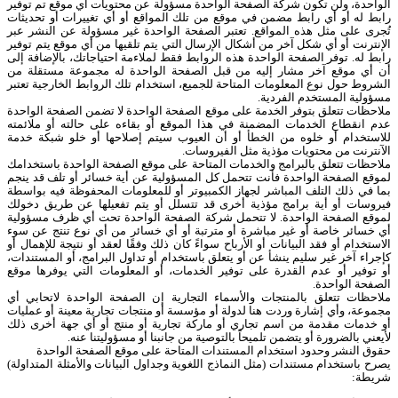
الواحدة، ولن تكون شركة الصفحة الواحدة مسؤولة عن محتويات أي موقع تم توفير
رابط له أو أي رابط مضمن في موقع من تلك المواقع أو أي تغييرات أو تحديثات
تُجرى على مثل هذه المواقع. تعتبر الصفحة الواحدة غير مسؤولة عن النشر عبر
الإنترنت أو أي شكل آخر من أشكال الإرسال التي يتم تلقيها من أي موقع يتم توفير
رابط له. توفر الصفحة الواحدة هذه الروابط فقط لملاءمة احتياجاتك، بالإضافة إلى
أن أي موقع آخر مشار إليه من قبل الصفحة الواحدة له مجموعة مستقلة من
الشروط حول نوع المعلومات المتاحة للجميع، استخدام تلك الروابط الخارجية تعتبر
مسؤولية المستخدم الفردية.
ملاحظات تتعلق بتوفر الخدمة على موقع الصفحة الواحدة لا تضمن الصفحة الواحدة
عدم انقطاع الخدمات المضمنة في هذا الموقع أو بقاءه على حالته أو ملائمته
للاستخدام أو خلوه من الخطأ أو أن العيوب سيتم إصلاحها أو خلو شبكة خدمة
الآنترنت من محتويات مؤذية مثل الفيروسات.
ملاحظات تتعلق بالبرامج والخدمات المتاحة على موقع الصفحة الواحدة باستخدامك
لموقع الصفحة الواحدة فأنت تتحمل كل المسؤولية عن أية خسائر أو تلف قد ينجم
بما في ذلك التلف المباشر لجهاز الكمبيوتر أو للمعلومات المحفوظة فيه بواسطة
فيروسات أو أية برامج مؤذية أخرى قد تتسلل أو يتم تفعيلها عن طريق دخولك
لموقع الصفحة الواحدة. لا تتحمل شركة الصفحة الواحدة تحت أي ظرف مسؤولية
أي خسائر خاصة أو غير مباشرة أو مترتبة أو أي خسائر من أي نوع تنتج عن سوء
الاستخدام أو فقد البيانات أو الأرباح سواءً كان ذلك وفقًا لعقد أو نتيجة للإهمال أو
كإجراء آخر غير سليم ينشأ عن أو يتعلق باستخدام أو تداول البرامج، أو المستندات،
أو توفير أو عدم القدرة على توفير الخدمات، أو المعلومات التي يوفرها موقع
الصفحة الواحدة.
ملاحظات تتعلق بالمنتجات والأسماء التجارية إن الصفحة الواحدة لاتحابي أي
مجموعة، وأي إشارة وردت هنا لدولة أو مؤسسة أو منتجات تجارية معينة أو عمليات
أو خدمات مقدمة من اسم تجاري أو ماركة تجارية أو منتج أو أي جهة أخرى ذلك
لأيعني بالضرورة أو يتضمن تلميحاً بالتوصية من جانبنا أو مسؤوليتنا عنه.
حقوق النشر وحدود استخدام المستندات المتاحة على موقع الصفحة الواحدة
يصرح باستخدام مستندات (مثل النماذج اللغوية وجداول البيانات والأمثلة المتداولة)
شريطة: