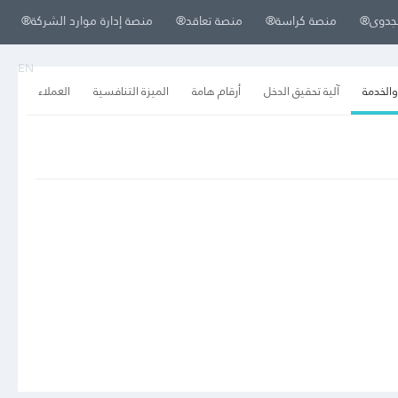
لجدوى®
منصة كراسة®
منصة تعاقد®
منصة إدارة موارد الشركة®
EN
والخدمة
آلية تحقيق الدخل
أرقام هامة
الميزة التنافسية
العملاء