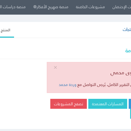
 الإحتضان
مشروعات الحاضنة
منصة صهريج الأفكار®
منصة دراسات ا
تجات
المنتج 
مة
وى محمي
لتقرير الكامل، يُرجى التواصل مع
وردة محمد
المسارات المعتمدة
تصفح المشروعات