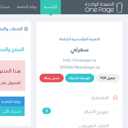
الرئيسية
بوابة الحاضنة
مسارات
الخدمات والمن
الحقيبة المؤسسية الشاملة
سعرلي
المنتج والخد
http://onepage.sa
3000461@onepage.sa
هذا المحت
تحميل PDF
تابع هذه الشركة
ارسل رسالة
للحصول على ا
الافتتاحية
بوابة الحاضنة
صهريج الأفكار
اشترك الآن
5
الملف التعريفي