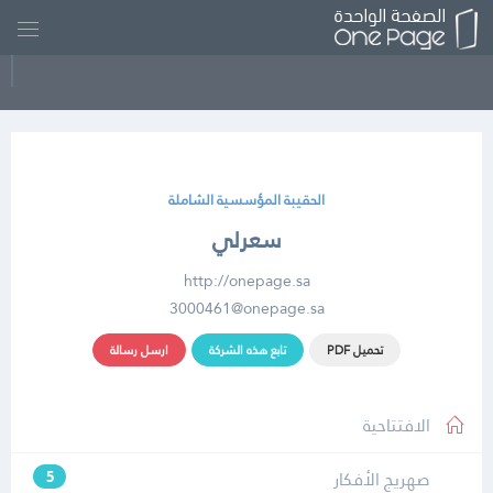
الحقيبة المؤسسية الشاملة
سعرلي
http://onepage.sa
3000461@onepage.sa
تحميل PDF
تابع هذه الشركة
ارسل رسالة
الافتتاحية
صهريج الأفكار
5