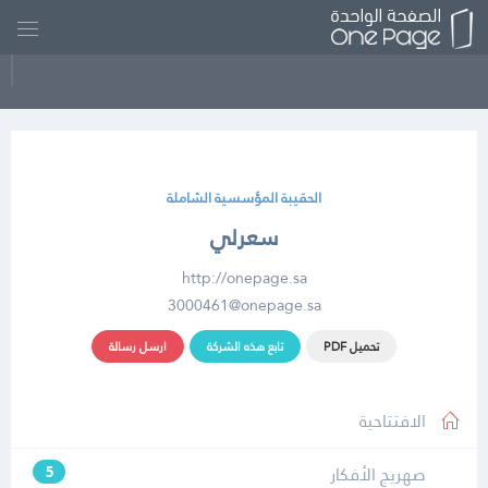
الحقيبة المؤسسية الشاملة
سعرلي
http://onepage.sa
3000461@onepage.sa
تحميل PDF
تابع هذه الشركة
ارسل رسالة
الافتتاحية
صهريج الأفكار
5