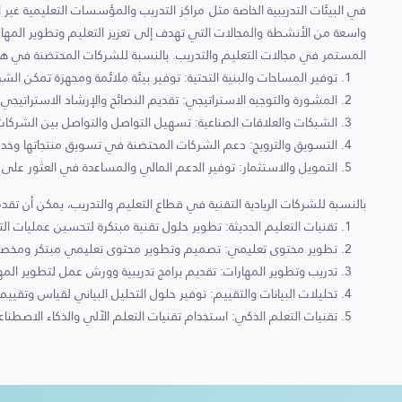
في البيئات التدريبية الخاصة مثل مراكز التدريب والمؤسسات التعليمية غي
واسعة من الأنشطة والمجالات التي تهدف إلى تعزيز التعليم وتطوير المها
المستمر في مجالات التعليم والتدريب. بالنسبة للشركات المحتضنة في هذا 
توفير المساحات والبنية التحتية: توفير بيئة ملائمة ومجهزة تمكن الش
المشورة والتوجيه الاستراتيجي: تقديم النصائح والإرشاد الاستراتيجي
الشبكات والعلاقات الصناعية: تسهيل التواصل والتواصل بين الشركات 
التسويق والترويج: دعم الشركات المحتضنة في تسويق منتجاتها وخدمات
التمويل والاستثمار: توفير الدعم المالي والمساعدة في العثور على
بالنسبة للشركات الريادية التقنية في قطاع التعليم والتدريب، يمكن أن تقدم ا
تقنيات التعليم الحديثة: تطوير حلول تقنية مبتكرة لتحسين عمليات الت
تطوير محتوى تعليمي: تصميم وتطوير محتوى تعليمي مبتكر ومخصص ي
تدريب وتطوير المهارات: تقديم برامج تدريبية وورش عمل لتطوير المهارات
تحليلات البيانات والتقييم: توفير حلول التحليل البياني لقياس وتقييم ت
تقنيات التعلم الذكي: استخدام تقنيات التعلم الآلي والذكاء الاصطن