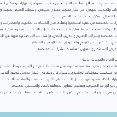
ر الرسمية. يهدف قطاع التعليم والتدريب إلى تطوير المعرفة والمهارات وتمكين ال
رات والتدريب المهني. من خلال تقديم محتوى تعليمي، وتقنيات التعلم الحديثة، 
القطاع، يمكن للحاضنة تقديم الدعم التالي:
ركات المحتضنة من تنفيذ أنشطتها بكفاءة، مثل المساحات المكتبية، والمختبرات، والق
 للشركات المحتضنة فيما يتعلق بتطوير خطط العمل والابتكار والنمو، وتحقيق الاست
المحتضنة وشركات التعليم والتدريب الأخرى، وإنشاء شبكات صناعية قوية تعزز التع
ها، وتوفير فرص الترويج والتسويق لزيادة الوعي والانتشار.
 فرص الاستثمار والتمويل المناسبة للشركات المحتضنة.
لمزايا والخدمات التالية:
علم وتوفير تجارب تعليمية متميزة، مثل منصات التعلم عبر الإنترنت، وتطبيقات الوا
ستجيب لاحتياجات المتعلمين، سواء كان ذلك في شكل دروس فيديو، ألعاب تعلي
 الأكاديمية والمهنية، مثل التدريب على المهارات التقنية والقيادية والابتكارية.
أثير البرامج التعليمية وتقديم التقارير المتعلقة بالأداء والتحسين المستمر.
اعي في تطوير أدوات التعلم الذكي والتعرف على احتياجات المتعلمين وتخصيص التعل