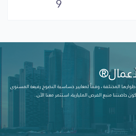
9
لأعمال®
 أطوارها المختلفة ، وفقاً لمعايير حساسية النضوج رفيعة المستوى
 حاضنتنا منبع الفرص المليارية، استثمر معنا الآن..