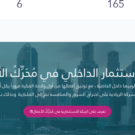
6
165
ستثمار الداخلي في مُحَرِّكُ ا
ويرها داخل الحاضنة ، مع توثيق أعمالها من أول ولادة الفكرة مروراً بكل
ة الريادية على اختراق السوق والمنافسة ثم إلى المليارية. وبذلك تكون
تعرف على البيئة الاستثمارية في مُحَرِّكُ الأعمال®