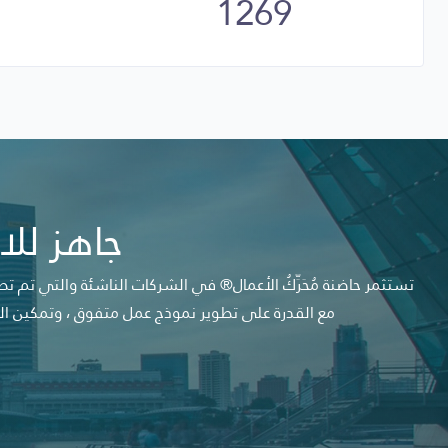
1269
دراسة الجدوي
المنتجات التمويلية
قائمة الشركاء
الشركات الداعمة
المنافسون
جاهز للا
التحديات
تستثمر حاضنة مُحَرِّكُ الأعمال® في الشركات الناشئة والتي تم تط
المؤشرات المالية المعتمدة
مع القدرة على تطوير نموذج عمل متفوق ، وتمكين الشرك
مخزن البيانات التقنية
البرمجيات المساندة للقطاع
السياسات والإجراءات