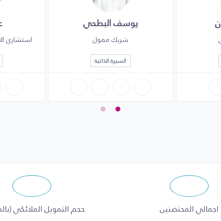
ن
يوسف البطحي
ع
شريك ممول
استشاري الاس
السيرة الذاتية
اجمالي المحتضنين
حجم التمويل الملائكي (بالم