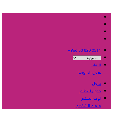
+966 50 820 0511
اللغات
عربي
English
سجل
دخول للنظام
لوحة التحكم
ملفك الشخصى