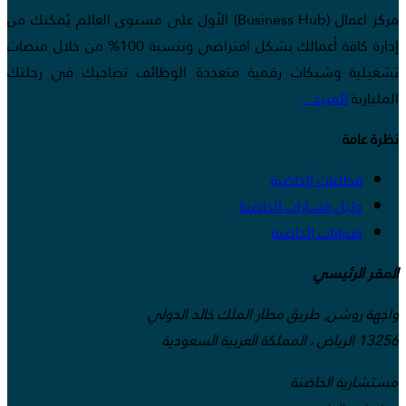
مركز اعمال (Business Hub) الأول على مستوى العالم يُمكنك من
إدارة كافة أعمالك بشكل افتراضي وبنسبة 100% من خلال منصات
تشغيلية وشبكات رقمية متعددة الوظائف تصاحبك في رحلتك
المليارية
المزيد ..
نظرة عامة
قطاعات الحاضنة
دليل مسارات الحاضنة
ضمانات الحاضنة
المقر الرئيسي
واجهة روشن, طريق مطار الملك خالد الدولي
13256 الرياض ، المملكة العربية السعودية
مستشارية الحاضنة