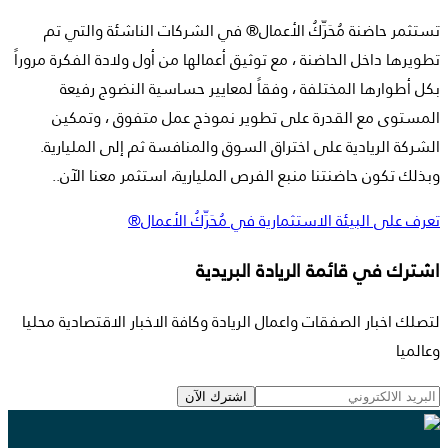
تستثمر حاضنة مُحَرِّكُ الأعمال® في الشركات الناشئة والتي تم
تطويرها داخل الحاضنة ، مع توثيق أعمالها من أول ولادة الفكرة مروراً
بكل أطوارها المختلفة ، وفقاً لمعايير حساسية النضوج رفيعة
المستوى مع القدرة على تطوير نموذج عمل متفوق ، وتمكين
الشركة الريادية على اختراق السوق والمنافسة ثم إلى المليارية.
وبذلك تكون حاضنتنا منبع الفرص المليارية، استثمر معنا الآن..
تعرف على البيئة الاستثمارية في مُحَرِّكُ الأعمال®
اشترك في قائمة الريادة البريدية
لتصلك اخبار الصفقات واعمال الريادة وكافة الاخبار الاقتصادية محليا
وعالميا
اشترك الآن