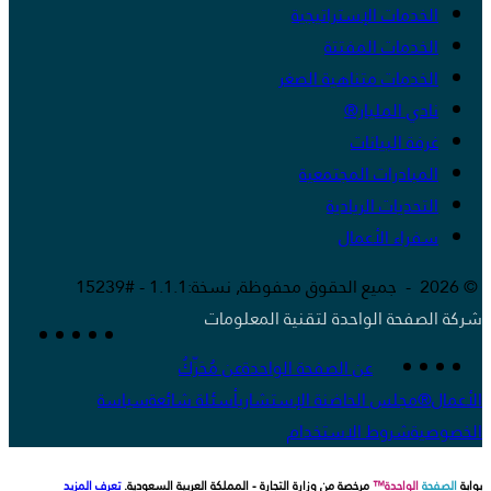
الخدمات الإستراتيجية
الخدمات المفتتة
الخدمات متناهية الصغر
نادي المليار®
غرفة البيانات
المبادرات المجتمعية
التحديات الريادية
سفراء الأعمال
© 2026 - جميع الحقوق محفوظة, نسخة:1.1.1 - #15239
شركة الصفحة الواحدة لتقنية المعلومات
عن الصفحة الواحدة
عن مُحَرِّكُ
الأعمال®
مجلس الحاضنة الإستشاري
أسئلة شائعة
سياسة
الخصوصية
شروط الاستخدام
بوابة
الصفحة
الواحدة™
مرخصة من وزارة التجارة - المملكة العربية السعودية.
تعرف المزيد