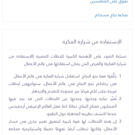
تفوق على المنافسين
صناعة نجاح مستدام
الاستفادة من شرارة الفكرة
تسلط الضوء على الأهمية الكبيرة للحظات المميزة (الاستفادة من
شرارة الفكرة) والفرص التي يمكن استغلالها في عالم الأعمال.
حَلُّقوا معنا نحو النجاح: استغلال شرارة الفكرة في عالم الأعمال
في رحلتكم نحو النجاح في عالم الأعمال، ستواجهون لحظات
فريدة تجلب لكم فرصًا غير محدودة للتقدم والازدهار.
تُعَبِّر عبارة وجدتها، وجدتها عن اللحظات التي قد يجد فيها
المبتكرون مفتاح النجاح، تمامًا كما فعل العالِم الإغريقي أرخميدس
عندما اكتشف نظريته المذهلة حول الطفو.
إن هذه اللحظات لها قوة كبيرة لتحقيق تغيير جذري في مسار
الأعمال، ولكنها تتطلب أيضًا تفهمًا دقيقًا واستراتيجية محكمة