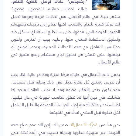
"أرخميدس" عندما توصّل لنظرية الطفو.
هناك لحظات مماثلة لـ"وجدتها، وجدتها"
ستمر عليك في عالم الأعمال، هي لحظات فريدة ومهمة تحمل
لك فرصًا كبيرة للنجاح والتقدم. لكنها تحتاج إلى ترحيبك وتفهمك
الدقيق للفرصة التي تقدمها، حتى تستطيع استغلالها بشكل جيد
وتحقيق الاستفادة المثلى منها. وعليه، يجب أن تحترس وتكون
حذرًا في التعامل مع هذه اللحظات المميزة، وعدم تفويتها أو
تجاهلها، حتى تتمكن من تحقيق نجاح مستدام ونمو متميز في
عالم الأعمال.
يحمل عالم الأعمال في طياته فرصًا مجزية ومخاطر عالية. لذا، يجب
أن تَدرس وتدقق كل فكرة تخطر في بالك بعناية قبل تنفيذها.
فقد تكون بعض الأفكار مكلفة وقد لا تجلب العائد المرجو إذا
فشلت، في حين أنها قد تحقق مكاسب مهولة في حال نجاحها.
لذا، استحضر دائمًا أهمية إجراء الدراسات الدقيقة والتحليل الشامل
لكل خطوة قبل المضي قدمًا في تنفيذها.
نحن هنا في
مُحرِّك الأعمال®
نضمن لك بإذن الله عدم ضياع هذه
الفرصة، عبر منهجية مطورة وحديثة تسهم في المحافظة على