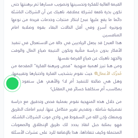
القيمة العالية للفكرة وتحسينها وتصويب مسارها ثم برهنتها حتى
تكون بذرة نافعة لشركة عملاقة، ناهيك عن أن الشركات الناشئة
دائما ما يقع عليها عبئ ابتكار منتجات وخدمات فريدة من نوعها
وبوتيرة أسرع وفي أقل الحالات البقاء بقوة وصلابة امام
المنافسين.
هذا العبئ قد يجعل الرياديين في حالة من الاستعجال في تنفيذ
الأفكار بدون دراسة متأنية وتكون النتيجة ضياع المال والوقت
والجهد ناهيك عن ضياع الفرصة نفسها.
ومن هنا تبرز اهمية منهجية "فحص وبرهنة الفكرة" المقدمة من
مُحرِّك الأعمال®
حيث نقوم بتشذيب الفكرة واختبارها وتقييمها،
وهل هي صالحة للتنفيذ أم لا؟ والأهم؛ هل ستعود علينا
بمكاسب، أم ستكلفنا خسائر في المقابل؟
من خلال هذه المنهجية نقوم بعملية فحص وتدقيق مع دراسة
تفصيلية شاملة ، وتقديم تقرير متكامل عنها، لينير امامك الطريق
ويمنعك بإذن الله من السقوط في وادي موت الشركات الناشئة،
فهو بمثابة حبل انقاذ يحدد لك طريق الإنطلاق والصعوبات
المحتملة وكيف تتفاداها، هذا بالإضافة للرد على عشرات الأسئلة