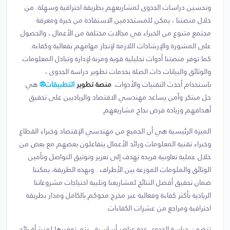
وتحسين دراسات الجدوى لمشاريعهم بطريقة احترافية وسهلة. من
خلال منصتنا ، يمكن للمستخدمين الاستفادة من خبرة ومعرفة
مجتمع متنوع من الخبراء في مجالات مختلفة من الأعمال ، والحصول
على المشورة والإرشادات اللازمة لإنجاز مهامهم بفعالية وكفاءة.
كما توفر منصتنا أدوات تحليلية قوية ومرنة لإدارة وتبادل المعلومات
والوثائق والبيانات ذات الصلة بخدمات تطوير دراسة الجدوى ،
باستخدام أحدث التقنيات والأدوات.
منصة تطوير
التطبيقات®
هي
حل مبتكر وآمن يساعد مهندسي الاقتصاد والرياديين على تحقيق
أهدافهم وزيادة فرص نجاح مشاريعهم.
الميزة الرئيسية هي أن الجميع من مهندسي الإقتصاد وخبراء القطاع
وخبراء تقنية المعلومات ورائد الأعمال يتفاعلون بعضهم مع بعض من
خلال عملية تعاونية فريدة تهدف إلى تعزيز وتوثيق التواصل وتأمين
الوثائق والملومات الموزعة بين الأطراف . وبهذه الطريقة، يمكننا
ضمان تحقيق أفضل النتائج لمشاريعنا وتلبية احتياجات مشروعاتنا
الريادية بأكثر كفاءة وفعالية عبر مخرج محوكم بالكامل ومدار بطريقة
احترافية ومراجع من عشرات الكفاءات.
تتضمن دراسة الجدوى عدة عناصر أساسية ، يتم توفيرها لمنشأة رائد