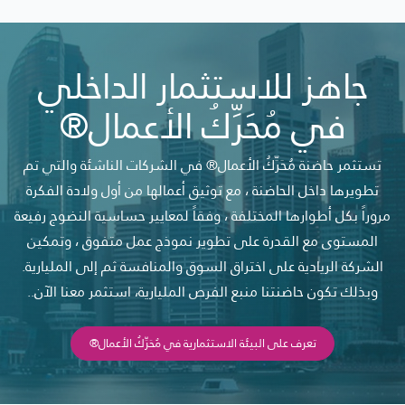
جاهز للاستثمار الداخلي
في مُحَرِّكُ الأعمال®
تستثمر حاضنة مُحَرِّكُ الأعمال® في الشركات الناشئة والتي تم
تطويرها داخل الحاضنة ، مع توثيق أعمالها من أول ولادة الفكرة
مروراً بكل أطوارها المختلفة ، وفقاً لمعايير حساسية النضوج رفيعة
المستوى مع القدرة على تطوير نموذج عمل متفوق ، وتمكين
الشركة الريادية على اختراق السوق والمنافسة ثم إلى المليارية.
وبذلك تكون حاضنتنا منبع الفرص المليارية، استثمر معنا الآن..
تعرف على البيئة الاستثمارية في مُحَرِّكُ الأعمال®