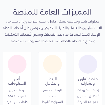
ومطلوب
الأعمال
وجودك في
المميزات العامة للمنصة
المحتوى
ساحة العمل
مرتبط بكافة
ضروري
خطوات ثابتة ومدققة بشكل كامل ، تحت اشراف وإدارة نخبة من
الأنظمة
ومطلوب
الاستشاريين والعلماء والخبراء التنفيذيين ، وفي ظل أهداف الخطة
ومنصات محرك
الإستراتيجية للشركة مع رصد التحديات ورسم الأهداف التمكينية
المحتوى
الأعمال
وتتويج ذلك كله بالخطة التشغيلية والمشروعات التنفيذية.
مرتبط بكافة
الأنظمة
ومنصات محرك
الأعمال
منصة تعاون
الربط
أمن
وتشارك
والتكامل
المعلومات
إدارة المشروعات
الربط مع جميع
بوابة الدخول
/ تكامل المحتوى
المنصات
الموحدة SSO
/ مجتمع الخبرة /
المتواجدة /الربط
كلمات سر المرة