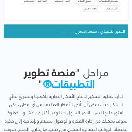
تصميم التطبيقات
توثيق النظام
اختبار البرمجيات
اختبار قبول المستخدم
نشر النظام
الدعم التقني
المدير التنفيذي : محمد العمران
المؤسس والمدير العام : تركي بن حميد
مراحل "
منصة تطوير
التطبيقات®
"
إدارة عملية التفكير لإنتاج الأفكار التجارية بأكملها وتسريع نتائج
الابتكار حيث يمكن أن تأتي الأفكار العظيمة من أي مكان ، لكن
العثور عليها ليس بالأمر السهل هنا وعبر أكثر من عشرون خطوة
سوف نمكنك من إدارة الفكرة والوصول بسلام وبإنتاجية إلى فكرة
مكتملة الجوانب احتمالية الفشل في تنفيذها يقارب الصفر. سوف