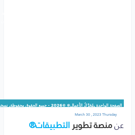
تتولى منصة تطوير التطبيقات® مهمة الدراسة الأولية للأنظمة الجديدة،
النهائية للفريق التقني. كما تقوم بالتحقق من المنتج النهائي والتأكد من
الصفحة الواحدة ,مُحَرِّكُ الأعمال® ©2026 - جميع الحقوق محفوظة, نسخة:1.1.1
March 30 , 2023 Thursday
عن
منصة تطوير
التطبيقات®