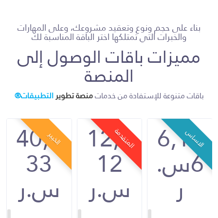
بناء على حجم ونوع وتعقيد مشروعك، وعلى المهارات
والخبرات التي تمتلكها اختر الباقة المناسبة لك
مميزات باقات الوصول إلى
المنصة
باقات متنوعة للإستفادة من خدمات
منصة تطوير
التطبيقات®
40,3
12,0
6,18
المتقدمة
الاساس
الخبير
6س.
12
33
ر
س.ر
س.ر