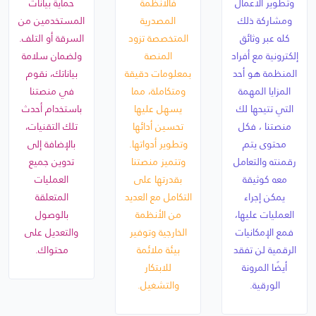
وتطوير الأعمال
فالأنظمة
حماية بيانات
ومشاركة ذلك
المصدرية
المستخدمين من
كله عبر وثائق
المتخصصة تزود
السرقة أو التلف.
إلكترونية مع أفراد
المنصة
ولضمان سلامة
المنظمة هو أحد
بمعلومات دقيقة
بياناتك، نقوم
المزايا المهمة
ومتكاملة، مما
في منصتنا
التي تتيحها لك
يسهل عليها
باستخدام أحدث
منصتنا ، فكل
تحسين أدائها
تلك التقنيات،
محتوى يتم
وتطوير أدواتها.
بالإضافة إلى
رقمنته والتعامل
وتتميز منصتنا
تدوين جميع
معه كوثيقة
بقدرتها على
العمليات
يمكن إجراء
التكامل مع العديد
المتعلقة
العمليات عليها،
من الأنظمة
بالوصول
فمع الإمكانيات
الخارجية وتوفير
والتعديل على
الرقمية لن تفقد
بيئة ملائمة
محتواك.
أيضًا المرونة
للابتكار
الورقية.
والتشغيل.