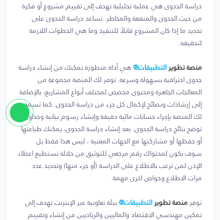
دراسة الجدوى هي عملية تحليلية تهدف إلى تقييم مشروع أو فكرة
من حيث الجدوى والمنفعة والمخاطر. تساعد دراسة الجدوى على
تحديد ما إذا كان المشروع قابلاً للتنفيذ وما هي الخطوات اللازمة
لتحقيقه.
منصة تطوير
التطبيقات®
هي أداة متطورة تمكنك من إنشاء دراسة
جدوى احترافية بسهولة وسرعة. توفر لك المنصة مجموعة من
المعالجات الجاهزة ومحتوى مخصص لمختلف أنواع المشاريع، بالإضافة
إلى إرشادات ونصائح لإكمال كل جزء من دراسة الجدوى. كما تسمح
لك المنصة بإجراء حسابات مالية دقيقة وإنشاء رسوم بيانية وجداول
توضح نتائج دراسة الجدوى. بعد إنشاء دراسة الجدوى، يمكنك طباعتها
أو حفظها أو مشاركتها مع الجهات المعنية ، ليس هذا فقط بل
سوف يكون لمحتواك رقم مرجعي للتوثيق من خلاله تستطيع اعطاء
الإذن لمن ترغب بالاطلاع على الدراسة (أو جزء منها) وتحديد عدد
مرات الاطلاع وخواص اخرى مهمة.
توفر
منصة تطوير
التطبيقات®
بيئة تعاونية عبر الإنترنت تهدف إلى
تمكين مهندسي الاقتصاد والماليين والرياديين من إنشاء وتقييم