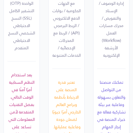
إدارة الوصوف /
مع الجهات
الواحدة (OTP)
الإسناد
الحكومية / بوابات
التشفير الكامل
والتفويض /
الدفع الالكتروني
(SSL) النسخ
محرك مسارات
/ الربط البرمجي
الاحتياطي
العمل
(API) / الربط مع
الشخصي النسخ
(Workflow)
المحركات
الاحتياطي
الأرشفة
الإحصائية /
المتقدم
الإلكترونية
الخدمات المتنوعة
يعد استخدام
تمكنك منصتنا
تعتبر قدرة
النظم السحابية
من التواصل
المنصة على
أمرًا آمنًا في
والتعاون بسهولة
الارتباط بأنظمة
الوقت الحالي،
وفاعلية عبر بيئة
وبرامج العالم
بفضل التقنيات
تشاركية فعالة مع
الخارجي أمرًا حيويًا
المتقدمة لأمن
خبراء المنصة في
لضمان جودة
المعلومات التي
إنجاز المهام
وفاعلية عملياتها.
تساعد على