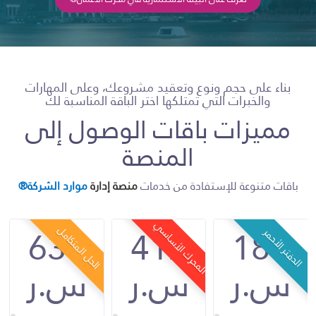
بناء على حجم ونوع وتعقيد مشروعك، وعلى المهارات
والخبرات التي تمتلكها اختر الباقة المناسبة لك
مميزات باقات الوصول إلى
المنصة
باقات متنوعة للإستفادة من خدمات
منصة إدارة
موارد الشركة®
633
412
186
المحرك الأساسي
الحل المتكامل
الدفتر الأحمر
ا
س.ر
س.ر
س.ر