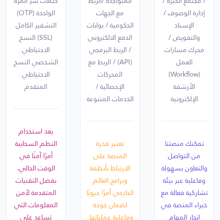
/ مجتمع الخبرة /
المتواجدة /الربط
كلمات سر المرة
إدارة الوصوف /
مع الجهات
الواحدة (OTP)
الإسناد
الحكومية / بوابات
التشفير الكامل
والتفويض /
الدفع الالكتروني
(SSL) النسخ
محرك مسارات
/ الربط البرمجي
الاحتياطي
العمل
(API) / الربط مع
الشخصي النسخ
(Workflow)
المحركات
الاحتياطي
الأرشفة
الإحصائية /
المتقدم
الإلكترونية
الخدمات المتنوعة
يعد استخدام
تمكنك منصتنا
تعتبر قدرة
النظم السحابية
من التواصل
المنصة على
أمرًا آمنًا في
والتعاون بسهولة
الارتباط بأنظمة
الوقت الحالي،
وفاعلية عبر بيئة
وبرامج العالم
بفضل التقنيات
تشاركية فعالة مع
الخارجي أمرًا حيويًا
المتقدمة لأمن
خبراء المنصة في
لضمان جودة
المعلومات التي
إنجاز المهام
وفاعلية عملياتها.
تساعد على