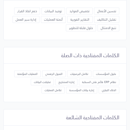
تحسين الأعمال
تخصيص الموارد
توحيد البيانات
دعم اتخاذ القرار
تقليل التكاليف
التقارير الفورية
أتمتة العمليات
إدارة سير العمل
تتبع الامتثال
حلول قابلة للتطوير
الكلمات المفتاحية ذات الصلة
حلول المؤسسات
تكامل البرمجيات
التحول الرقمي
العمليات المؤتمتة
نظام ERP قائم على السحابة
إدارة المشاريع
تحليلات البيانات
الذكاء التجاري
إدارة بيانات المؤسسة
تكامل العمليات
الكلمات المفتاحية الشائعة