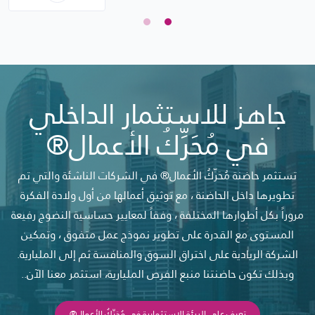
جاهز للاستثمار الداخلي
في مُحَرِّكُ الأعمال®
تستثمر حاضنة مُحَرِّكُ الأعمال® في الشركات الناشئة والتي تم
تطويرها داخل الحاضنة ، مع توثيق أعمالها من أول ولادة الفكرة
مروراً بكل أطوارها المختلفة ، وفقاً لمعايير حساسية النضوج رفيعة
المستوى مع القدرة على تطوير نموذج عمل متفوق ، وتمكين
الشركة الريادية على اختراق السوق والمنافسة ثم إلى المليارية.
وبذلك تكون حاضنتنا منبع الفرص المليارية، استثمر معنا الآن..
تعرف على البيئة الاستثمارية في مُحَرِّكُ الأعمال®