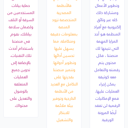
وتطوير الأعمال
فالأنظمة
حماية بيانات
ومشاركة ذلك
المصدرية
المستخدمين من
كله عبر وثائق
المتخصصة تزود
السرقة أو التلف.
إلكترونية مع أفراد
المنصة
ولضمان سلامة
المنظمة هو أحد
بمعلومات دقيقة
بياناتك، نقوم
المزايا المهمة
ومتكاملة، مما
في منصتنا
التي تتيحها لك
يسهل عليها
باستخدام أحدث
منصتنا ، فكل
تحسين أدائها
تلك التقنيات،
محتوى يتم
وتطوير أدواتها.
بالإضافة إلى
رقمنته والتعامل
وتتميز منصتنا
تدوين جميع
معه كوثيقة
بقدرتها على
العمليات
يمكن إجراء
التكامل مع العديد
المتعلقة
العمليات عليها،
من الأنظمة
بالوصول
فمع الإمكانيات
الخارجية وتوفير
والتعديل على
الرقمية لن تفقد
بيئة ملائمة
محتواك.
أيضًا المرونة
للابتكار
الورقية.
والتشغيل.