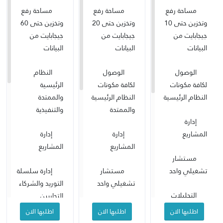
مساحة رفع
مساحة رفع
مساحة رفع
وتخزين حتى 10
وتخزين حتى 20
وتخزين حتى 60
جيجابايت من
جيجابايت من
جيجابايت من
البيانات
البيانات
البيانات
الوصول
الوصول
النظام
لكافة مكونات
لكافة مكونات
الرئيسية
النظام الرئيسية
النظام الرئيسية
والممتدة
والممتدة
والتنفيذية
إدارة
المشاريع
إدارة
إدارة
المشاريع
المشاريع
مستشار
تشغيلي واحد
مستشار
إدارة سلسلة
تشغيلي واحد
التوريد والشركاء
التحليلات
التجاريين
والتقارير
التحليلات
اطلبها الان
اطلبها الان
اطلبها الان
والتقارير
الربط مع