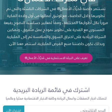
تستثمر حاضنة مُحَرِّكُ الأعمال® في الشركات الناشئة والتي تم
تطويرها داخل الحاضنة ، مع توثيق أعمالها من أول ولادة الفكرة
مروراً بكل أطوارها المختلفة ، وفقاً لمعايير حساسية النضوج رفيعة
المستوى مع القدرة على تطوير نموذج عمل متفوق ، وتمكين
الشركة الريادية على اختراق السوق والمنافسة ثم إلى المليارية.
وبذلك تكون حاضنتنا منبع الفرص المليارية، استثمر معنا الآن..
تعرف على البيئة الاستثمارية في مُحَرِّكُ الأعمال®
اشترك في قائمة الريادة البريدية
لتصلك اخبار الصفقات واعمال الريادة وكافة الاخبار الاقتصادية محليا وعالميا
اشترك الآن