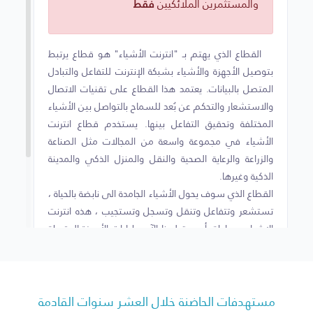
والمستثمرين الملائكيين
فقط
التقاطع مع التقنية
التقاطع الوظيفي
القطاع الذي يهتم بـ "انترنت الأشياء" هو قطاع يرتبط
بتوصيل الأجهزة والأشياء بشبكة الإنترنت للتفاعل والتبادل
خدمات القطاع للأفراد
المتصل بالبيانات. يعتمد هذا القطاع على تقنيات الاتصال
والاستشعار والتحكم عن بُعد للسماح بالتواصل بين الأشياء
خدمات القطاع للأعمال
المختلفة وتحقيق التفاعل بينها. يستخدم قطاع انترنت
تقاطع القطاع مع الرؤية
الأشياء في مجموعة واسعة من المجالات مثل الصناعة
والزراعة والرعاية الصحية والنقل والمنزل الذكي والمدينة
تقاطع القطاع مع التنمية المستدامة
الذكية وغيرها.
القطاع الذي سوف يحول الأشياء الجامدة الى نابضة بالحياة ،
شركاتنا التابعة للقطاع
تستشعر وتتفاعل وتنقل وتسجل وتستجيب ، هذه انترنت
الاشياء ببساطة. أصبحت لدينا الآن مليارات الأجهزة المتصلة
المحتوى الاكاديمي
بالإنترنت ، تكلفتها منخفضة جدا، رقائق كمبيوترية ميسورة
التكلفة ، وشبكة اتصالات عالية التردد ، ولا ينقصنا الا
معلومات احصائية
البرمجيات لتفعيل هذا الكم الهائل من الخدمات.
رحلة بناء الإستثمار
مستهدفات الحاضنة خلال العشر سنوات القادمة