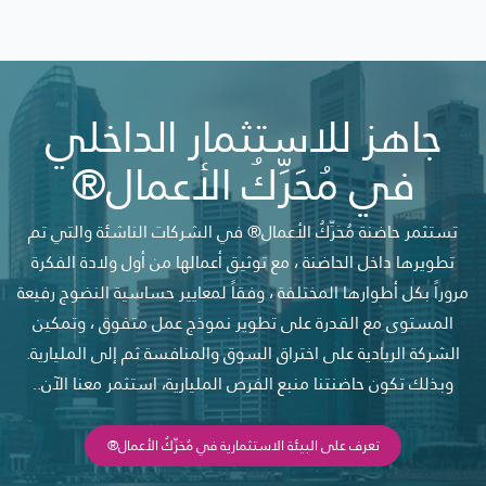
جاهز للاستثمار الداخلي
في مُحَرِّكُ الأعمال®
تستثمر حاضنة مُحَرِّكُ الأعمال® في الشركات الناشئة والتي تم
تطويرها داخل الحاضنة ، مع توثيق أعمالها من أول ولادة الفكرة
مروراً بكل أطوارها المختلفة ، وفقاً لمعايير حساسية النضوج رفيعة
المستوى مع القدرة على تطوير نموذج عمل متفوق ، وتمكين
الشركة الريادية على اختراق السوق والمنافسة ثم إلى المليارية.
وبذلك تكون حاضنتنا منبع الفرص المليارية، استثمر معنا الآن..
تعرف على البيئة الاستثمارية في مُحَرِّكُ الأعمال®