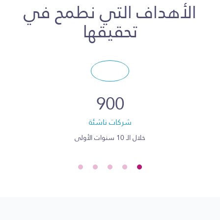
الأهداف التي نطمح في
دراسة الجدوي
تحقيقها
المنتجات التمويلية
قائمة الشركاء
الشركات الداعمة
900
المنافسون
شركات ناشئة
التحديات
خلال الـ 10 سنوات الأولى
المؤشرات المالية المعتمدة
مخزن البيانات التقنية
البرمجيات المساندة للقطاع
السياسات والإجراءات