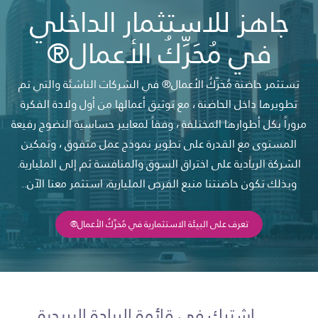
جاهز للاستثمار الداخلي
في مُحَرِّكُ الأعمال®
تستثمر حاضنة مُحَرِّكُ الأعمال® في الشركات الناشئة والتي تم
تطويرها داخل الحاضنة ، مع توثيق أعمالها من أول ولادة الفكرة
مروراً بكل أطوارها المختلفة ، وفقاً لمعايير حساسية النضوج رفيعة
المستوى مع القدرة على تطوير نموذج عمل متفوق ، وتمكين
الشركة الريادية على اختراق السوق والمنافسة ثم إلى المليارية.
وبذلك تكون حاضنتنا منبع الفرص المليارية، استثمر معنا الآن..
تعرف على البيئة الاستثمارية في مُحَرِّكُ الأعمال®
اشترك في قائمة الريادة البريدية