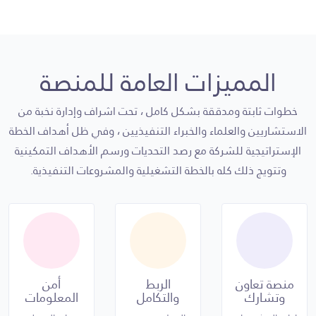
تغطية أول
تغطية كافة
تغطية كافة
ثمان مراحل من
مراحل تحليل
مراحل تحليل
مراحل تحليل
النظام
النظام
الأنظمة
المميزات العامة للمنصة
حتى 6
جميع
حتى 3
استشاري
الاستشارييون
خطوات ثابتة ومدققة بشكل كامل ، تحت اشراف وإدارة نخبة من
استشارين لإدارة
لتحليل الأعمال
يقومون بالعمل
الاستشاريين والعلماء والخبراء التنفيذيين ، وفي ظل أهداف الخطة
تحليل الأعمال
والنظام
بالنيابة عنك
الإستراتيجية للشركة مع رصد التحديات ورسم الأهداف التمكينية
والنظام
الدعم الفني
الدعم الفني
وتتويج ذلك كله بالخطة التشغيلية والمشروعات التنفيذية.
الدعم الفني
وأعمال التحليل
وأعمال التحليل
وأعمال التحليل
وجودك في
وجودك في
ساحة العمل
ساحة العمل
ضروري
ضروري
ومطلوب
منصة تعاون
الربط
أمن
ومطلوب
وتشارك
والتكامل
المعلومات