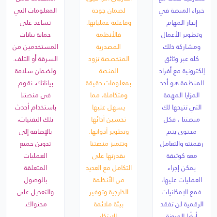
خبراء المنصة في
لضمان جودة
المعلومات التي
إنجاز المهام
وفاعلية عملياتها.
تساعد على
وتطوير الأعمال
فالأنظمة
حماية بيانات
ومشاركة ذلك
المصدرية
المستخدمين من
كله عبر وثائق
المتخصصة تزود
السرقة أو التلف.
إلكترونية مع أفراد
المنصة
ولضمان سلامة
المنظمة هو أحد
بمعلومات دقيقة
بياناتك، نقوم
المزايا المهمة
ومتكاملة، مما
في منصتنا
التي تتيحها لك
يسهل عليها
باستخدام أحدث
منصتنا ، فكل
تحسين أدائها
تلك التقنيات،
محتوى يتم
وتطوير أدواتها.
بالإضافة إلى
رقمنته والتعامل
وتتميز منصتنا
تدوين جميع
معه كوثيقة
بقدرتها على
العمليات
يمكن إجراء
التكامل مع العديد
المتعلقة
العمليات عليها،
من الأنظمة
بالوصول
فمع الإمكانيات
الخارجية وتوفير
والتعديل على
الرقمية لن تفقد
بيئة ملائمة
محتواك.
أيضًا المرونة
للابتكار