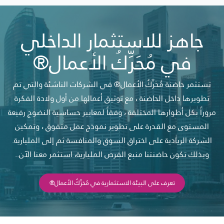
جاهز للاستثمار الداخلي
في مُحَرِّكُ الأعمال®
تستثمر حاضنة مُحَرِّكُ الأعمال® في الشركات الناشئة والتي تم
تطويرها داخل الحاضنة ، مع توثيق أعمالها من أول ولادة الفكرة
مروراً بكل أطوارها المختلفة ، وفقاً لمعايير حساسية النضوج رفيعة
المستوى مع القدرة على تطوير نموذج عمل متفوق ، وتمكين
الشركة الريادية على اختراق السوق والمنافسة ثم إلى المليارية.
وبذلك تكون حاضنتنا منبع الفرص المليارية، استثمر معنا الآن..
تعرف على البيئة الاستثمارية في مُحَرِّكُ الأعمال®