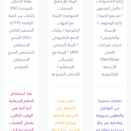
إدارة المشروعات
الربط مع جميع
بوابة الدخول
/ تكامل المحتوى
المنصات
الموحدة SSO
/ مجتمع الخبرة /
المتواجدة /الربط
كلمات سر المرة
إدارة الوصوف /
مع الجهات
الواحدة (OTP)
الإسناد
الحكومية / بوابات
التشفير الكامل
والتفويض /
الدفع الالكتروني
(SSL) النسخ
محرك مسارات
/ الربط البرمجي
الاحتياطي
العمل
(API) / الربط مع
الشخصي النسخ
(Workflow)
المحركات
الاحتياطي
الأرشفة
الإحصائية /
المتقدم
الإلكترونية
الخدمات المتنوعة
يعد استخدام
تمكنك منصتنا
تعتبر قدرة
النظم السحابية
من التواصل
المنصة على
أمرًا آمنًا في
والتعاون بسهولة
الارتباط بأنظمة
الوقت الحالي،
وفاعلية عبر بيئة
وبرامج العالم
بفضل التقنيات
تشاركية فعالة مع
الخارجي أمرًا حيويًا
المتقدمة لأمن