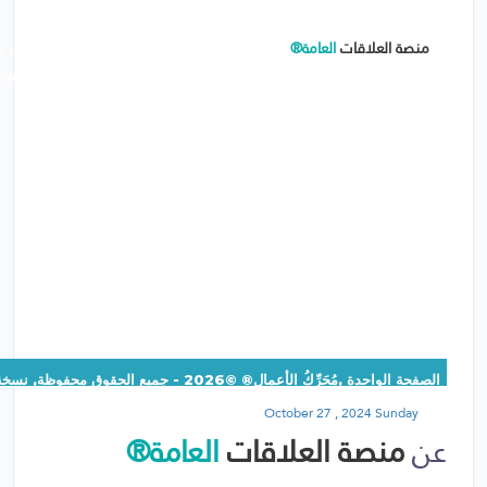
منصة العلاقات
العامة®
هي أداة شاملة تساعد الشركات والمؤسسات على 
الجمهور ووسائل الإعلام، وإدارة الأزمات بفعالية. توفر المنصة حلولاً مبت
الرسائل الأساسية بطرق فعالة ومدروسة.
الصفحة الواحدة ,مُحَرِّكُ الأعمال® ©2026 - جميع الحقوق محفوظة, نسخة:1.1.1
October 27 , 2024 Sunday
عن
منصة العلاقات
العامة®