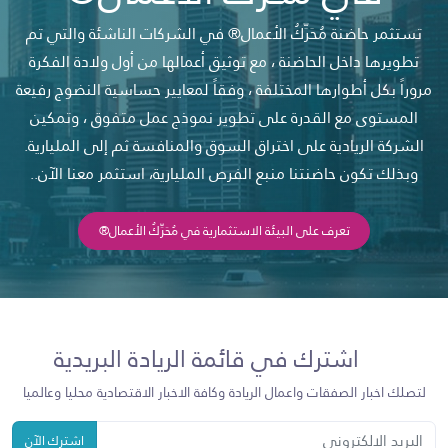
تستثمر حاضنة مُحَرِّكُ الأعمال® في الشركات الناشئة والتي تم
تطويرها داخل الحاضنة ، مع توثيق أعمالها من أول ولادة الفكرة
مروراً بكل أطوارها المختلفة ، وفقاً لمعايير حساسية النضوج رفيعة
المستوى مع القدرة على تطوير نموذج عمل متفوق ، وتمكين
الشركة الريادية على اختراق السوق والمنافسة ثم إلى المليارية.
وبذلك تكون حاضنتنا منبع الفرص المليارية، استثمر معنا الآن..
تعرف على البيئة الاستثمارية في مُحَرِّكُ الأعمال®
اشترك في قائمة الريادة البريدية
لتصلك اخبار الصفقات واعمال الريادة وكافة الاخبار الاقتصادية محليا وعالميا
اشترك الآن