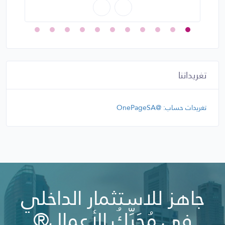
تغريداتنا
تغريدات حساب: @OnePageSA
جاهز للاستثمار الداخلي
في مُحَرِّكُ الأعمال®