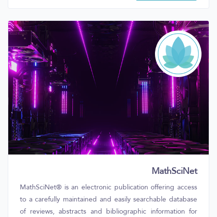
MathSciNet
MathSciNet® is an electronic publication offering access
to a carefully maintained and easily searchable database
of reviews, abstracts and bibliographic information for