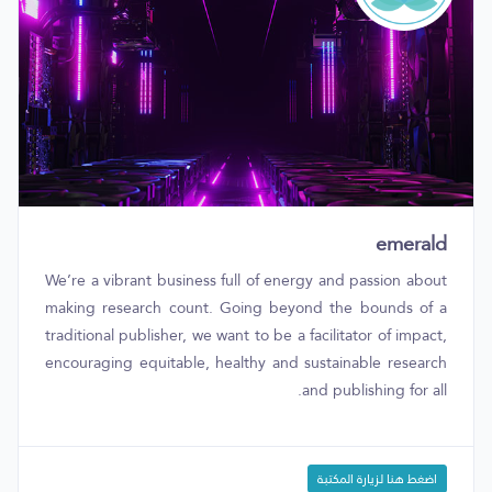
emerald
We’re a vibrant business full of energy and passion about
making research count. Going beyond the bounds of a
traditional publisher, we want to be a facilitator of impact,
encouraging equitable, healthy and sustainable research
and publishing for all.
اضغط هنا لزيارة المكتبة