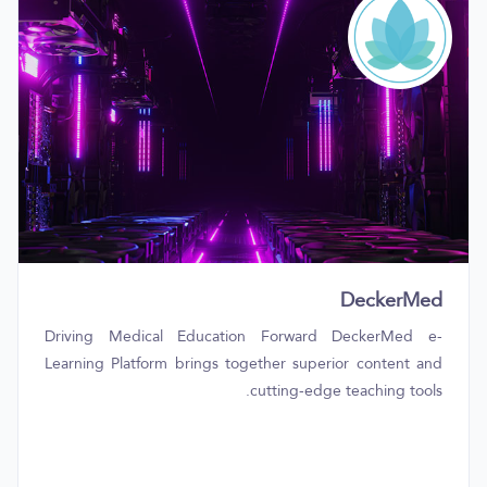
DeckerMed
Driving Medical Education Forward DeckerMed e-
Learning Platform brings together superior content and
cutting-edge teaching tools.