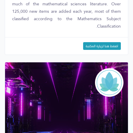
much of the mathematical sciences literature. Over
125,000 new items are added each year, most of them
classified according to the Mathematics Subject
Classification.
اضغط هنا لزيارة المكتبة