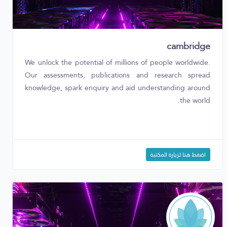
cambridge
We unlock the potential of millions of people worldwide.
Our assessments, publications and research spread
knowledge, spark enquiry and aid understanding around
the world.
اضغط هنا لزيارة المكتبة