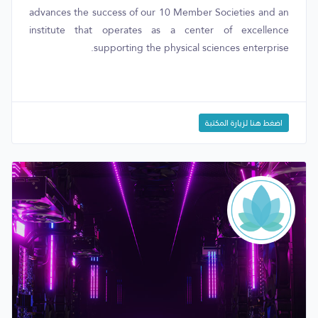
advances the success of our 10 Member Societies and an
institute that operates as a center of excellence
supporting the physical sciences enterprise.
اضغط هنا لزيارة المكتبة