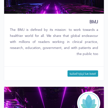
BMJ
The BMJ is defined by its mission: to work towards a
healthier world for all. We share that global endeavour
with millions of readers working in clinical practice,
research, education, government, and with patients and
the public too.
اضغط هنا لزيارة المكتبة