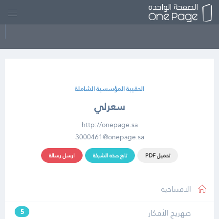
الحقيبة المؤسسية الشاملة
سعرلي
http://onepage.sa
3000461@onepage.sa
تحميل PDF
تابع هذه الشركة
ارسل رسالة
الافتتاحية
صهريج الأفكار
5