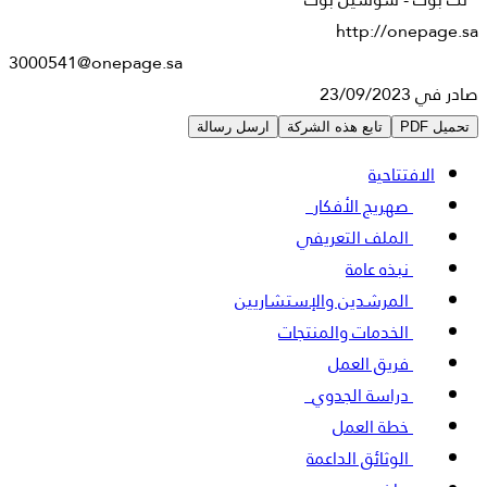
http://onepage.sa
3000541@onepage.sa
صادر في 23/09/2023
تحميل PDF
تابع هذه الشركة
ارسل رسالة
الافتتاحية
صهريج الأفكار
5
الملف التعريفي
نبذه عامة
المرشدين والإستشاريين
الخدمات والمنتجات
فريق العمل
دراسة الجدوي
3
خطة العمل
الوثائق الداعمة