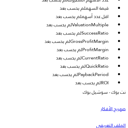
قيمة السهم
لم يحسب بعد
اقل عدد أسهم
لم يحسب بعد
ValuationMultiple
لم يحسب بعد
SuccessRatio
لم يحسب بعد
GrossProfitMargin
لم يحسب بعد
ProfitMargin
لم يحسب بعد
CurrentRatio
لم يحسب بعد
QuickRatio
لم يحسب بعد
PaybackPeriod
لم يحسب بعد
ROI
لم يحسب بعد
ProfitabilityIndex
لم يحسب بعد
نت بوك - سوشيل بوك
NPV
لم يحسب بعد
IRR
لم يحسب بعد
صهريج الأفكار
PRR
لم يحسب بعد
TotalRevenue
لم يحسب بعد
الملف التعريفي