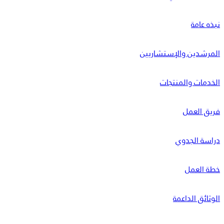
GrossProfit
لم يحسب بعد
نبذه عامة
المرشدين والإستشاريين
الخدمات والمنتجات
فريق العمل
دراسة الجدوي
خطة العمل
الوثائق الداعمة