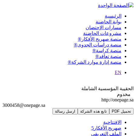
الرئيسية
بوابة الحاضنة
مسارات الإحتضان
مشروعات الحاضنة
منصة صهريج الأفكار®
منصة دراسات الجدوى®
منصة كراسة®
منصة تعاقد®
منصة إدارة موارد الشركة®
EN
الحقيبة المؤسسية الشاملة
مخدوم
http://onepage.sa
3000458@onepage.sa
تحميل PDF
تابع هذه الشركة
ارسل رسالة
الافتتاحية
صهريج الأفكار
5
الملف التعريفي