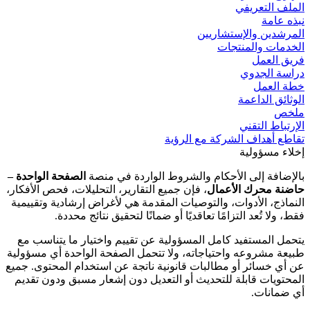
الملف التعريفي
نبذه عامة
المرشدين والإستشاريين
الخدمات والمنتجات
فريق العمل
دراسة الجدوي
خطة العمل
الوثائق الداعمة
ملخص
الإرتباط التقني
تقاطع أهداف الشركة مع الرؤية
إخلاء مسؤولية
بالإضافة إلى الأحكام والشروط الواردة في منصة
الصفحة الواحدة –
حاضنة محرك الأعمال
، فإن جميع التقارير، التحليلات، فحص الأفكار،
النماذج، الأدوات، والتوصيات المقدمة هي لأغراض إرشادية وتقييمية
فقط، ولا تُعد التزامًا تعاقديًا أو ضمانًا لتحقيق نتائج محددة.
يتحمل المستفيد كامل المسؤولية عن تقييم واختيار ما يتناسب مع
طبيعة مشروعه واحتياجاته، ولا تتحمل الصفحة الواحدة أي مسؤولية
عن أي خسائر أو مطالبات قانونية ناتجة عن استخدام المحتوى. جميع
المحتويات قابلة للتحديث أو التعديل دون إشعار مسبق ودون تقديم
أي ضمانات.