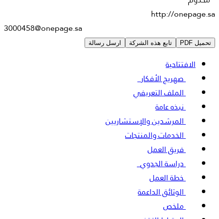
http://onepage.sa
3000458@onepage.sa
تحميل PDF
تابع هذه الشركة
ارسل رسالة
الافتتاحية
صهريج الأفكار
5
الملف التعريفي
نبذه عامة
المرشدين والإستشاريين
الخدمات والمنتجات
فريق العمل
دراسة الجدوي
3
خطة العمل
الوثائق الداعمة
ملخص