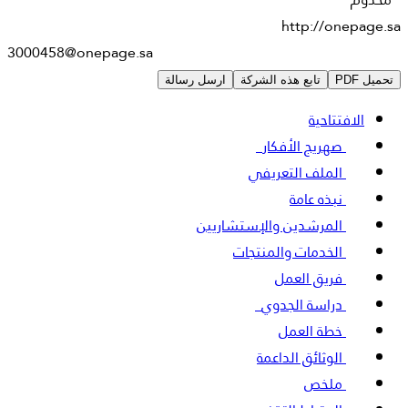
http://onepage.sa
3000458@onepage.sa
تحميل PDF
تابع هذه الشركة
ارسل رسالة
الافتتاحية
صهريج الأفكار
5
الملف التعريفي
نبذه عامة
المرشدين والإستشاريين
الخدمات والمنتجات
فريق العمل
دراسة الجدوي
3
خطة العمل
الوثائق الداعمة
ملخص