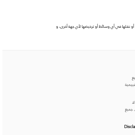
 نقلها في أي وسائط أو ترخيصها لأي جهة أخرى، و
ع
قييمية
ا
 جميع
Discl