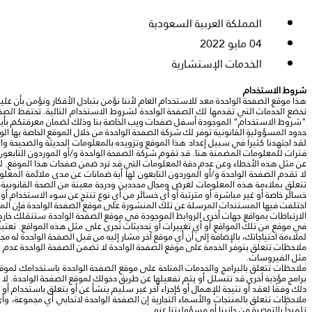
المملكة العربية السعودية
04 مايو 2022
الخدمات الإستشارية
شروط الاستخدام
هذا موقع الصفحة الواحدة معد للاستخدام العام لأننا نؤمن بتبادل الأفكار ونؤمن بأن عل
تخضع الخدمات التي تقدمها لك الصفحة الواحدة لشروط الاستخدام التالية. تحتفظ ال
"شروط الاستخدام" الموجودة أسفل صفحات ويب الخاصة بنا وذلك لضمان معرفتكم بأية ت
حدود المسؤولية القانونية توفر لك شركة الصفحة الواحدة من خلال الموقع الخاصة بها 
لقد اجتهدنا كثيراً في سبيل إعداد هذا الموقع وتزويده بالمعلومات الحديثة والصحيحة
فترات للمعلومات المضمنة هنا. قد تقوم شركة الصفحة الواحدة و/أو الموردون التابعون 
عن مثل هذه الأخطاء وعن عدم دقة المعلومات التي قد ترد ضمن صفحات هذا الموقع. ل
لا تقدم الصفحة الواحدة و/أو الموردون التابعون لها أية ضمانات عن مدى ملائمة المع
تتعلق بملاءمة هذه المعلومات لغرض ومجال محددين ودرجة معينة من الصحة القانونية، ب
خسائر خاصة أو غير مباشرة أو مترتبة أو أي خسائر من أي نوع تنتج عن سوء الاستخدام أو ف
اختلفت فيها المستندات المرسلة عن تلك المنشورة على موقع الصفحة الواحدة فإن الم
الارتباطات بمواقع جهات أخرى الروابط الموجودة في موقع الصفحة الواحدة ستنقلك خارج
في موقع من تلك المواقع أو أي تغييرات أو تحديثات تُجرى على مثل هذه المواقع. تعتبر
لملاءمة احتياجاتك، بالإضافة إلى أن أي موقع آخر مشار إليه من قبل الصفحة الواحدة له
ملاحظات تتعلق بتوفر الخدمة على موقع الصفحة الواحدة لا تضمن الصفحة الواحدة عدم ان
مثل الفيروسات.
ملاحظات تتعلق بالبرامج والخدمات المتاحة على موقع الصفحة الواحدة باستخدامك لموق
برامج مؤذية أخرى قد تتسلل أو يتم تفعيلها عن طريق دخولك لموقع الصفحة الواحدة. لا ت
ذلك وفقًا لعقد أو نتيجة للإهمال أو كإجراء آخر غير سليم ينشأ عن أو يتعلق باستخدام أو
ملاحظات تتعلق بالمنتجات والأسماء التجارية إن الصفحة الواحدة لاتحابي أي مجموعة، و
تلميحاً بالتوصية من جانبنا أو مسؤوليتنا عنه.