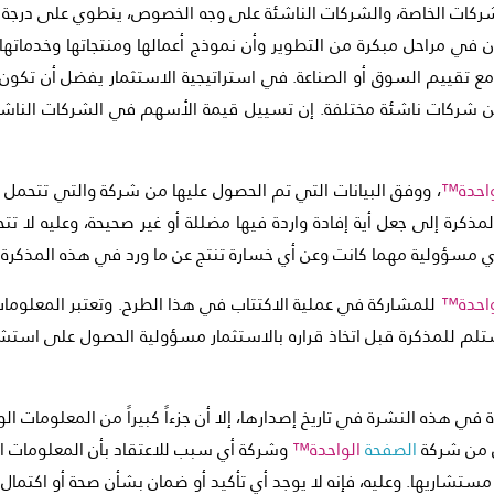
الشركات الخاصة، والشركات الناشئة على وجه الخصوص، ينطوي على درجة 
 في مراحل مبكرة من التطوير وأن نموذج أعمالها ومنتجاتها وخدماتها
ع تقييم السوق أو الصناعة. في استراتيجية الاستثمار يفضل أن تكون ا
شركات ناشئة مختلفة. إن تسييل قيمة الأسهم في الشركات الناشئة ص
واحدة™
، ووفق البيانات التي تم الحصول عليها من شركة والتي تتحمل 
ذكرة إلى جعل أية إفادة واردة فيها مضللة أو غير صحيحة، وعليه لا تت
ي مسؤولية مهما كانت وعن أي خسارة تنتج عن ما ورد في هذه المذكرة أو
واحدة™
للمشاركة في عملية الاكتتاب في هذا الطرح. وتعتبر المعلوما
 مستلم للمذكرة قبل اتخاذ قراره بالاستثمار مسؤولية الحصول على اس
 في هذه النشرة في تاريخ إصدارها، إلا أن جزءاً كبيراً من المعلومات
ل من شركة
الصفحة
الواحدة™
وشركة أي سبب للاعتقاد بأن المعلومات ال
شاريها. وعليه، فإنه لا يوجد أي تأكيد أو ضمان بشأن صحة أو اكتمال