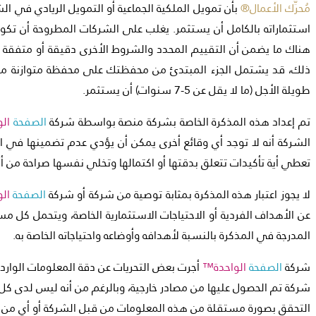
مُحرِّك الأعمال®
بأن تمويل الملكية الجماعية أو التمويل الريادي في 
استثماراته بالكامل أن يستثمر. يغلب على الشركات المطروحة أن تكون
هناك ما يضمن أن التقييم المحدد والشروط الأخرى دقيقة أو متفقة م
ذلك، قد يشتمل الجزء المبتدئ من محفظتك على محفظة متوازنة من 
طويلة الأجل (ما لا يقل عن 5-7 سنوات) أن يستثمر.
تم إعداد هذه المذكرة الخاصة بشركة منصة بواسطة شركة
الصفحة
ال
الشركة أنه لا توجد أي وقائع أخرى يمكن أن يؤدي عدم تضمينها في الم
تعطي أية تأكيدات تتعلق بدقتها أو اكتمالها وتخلي نفسها صراحة من أ
لا يجوز اعتبار هذه المذكرة بمثابة توصية من شركة أو شركة
الصفحة
ال
عن الأهداف الفردية أو الاحتياجات الاستثمارية الخاصة، ويتحمل كل
المدرجة في المذكرة بالنسبة لأهدافه وأوضاعه واحتياجاته الخاصة به.
شركة
الصفحة
الواحدة™
أجرت بعض التحريات عن دقة المعلومات الواردة
شركة تم الحصول عليها من مصادر خارجية، وبالرغم من أنه ليس لدى ك
التحقق بصورة مستقلة من هذه المعلومات من قبل الشركة أو أي من مست