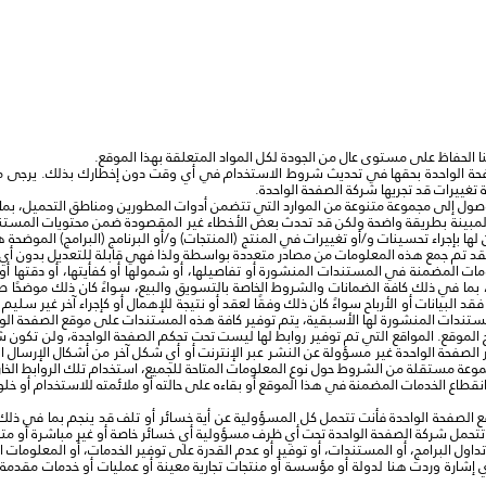
ينا الحفاظ على مستوى عال من الجودة لكل المواد المتعلقة بهذا الموقع.
صفحة الواحدة بحقها في تحديث شروط الاستخدام في أي وقت دون إخطارك بذلك. يرجى م
غييرات قد تجريها شركة الصفحة الواحدة.
الوصول إلى مجموعة متنوعة من الموارد التي تتضمن أدوات المطورين ومناطق التحميل، بم
 والمبينة بطريقة واضحة ولكن قد تحدث بعض الأخطاء غير المقصودة ضمن محتويات المستندا
لها بإجراء تحسينات و/أو تغييرات في المنتج (المنتجات) و/أو البرنامج (البرامج) الم
قد تم جمع هذه المعلومات من مصادر متعددة بواسطة ولذا فهي قابلة للتعديل بدون أي
لومات المضمنة في المستندات المنشورة أو تفاصيلها، أو شمولها أو كفأيتها، أو دقتها أ
ما في ذلك كافة الضمانات والشروط الخاصة بالتسويق والبيع، سواءً كان ذلك موضحًا صر
قد البيانات أو الأرباح سواءً كان ذلك وفقًا لعقد أو نتيجة للإهمال أو كإجراء آخر غير سل
ستندات المنشورة لها الأسبقية، يتم توفير كافة هذه المستندات على موقع الصفحة الو
 الموقع. المواقع التي تم توفير روابط لها ليست تحت تحكم الصفحة الواحدة، ولن تكون 
 الصفحة الواحدة غير مسؤولة عن النشر عبر الإنترنت أو أي شكل آخر من أشكال الإرسال ال
 مجموعة مستقلة من الشروط حول نوع المعلومات المتاحة للجميع، استخدام تلك الروابط الخ
قطاع الخدمات المضمنة في هذا الموقع أو بقاءه على حالته أو ملائمته للاستخدام أو خلو
ع الصفحة الواحدة فأنت تتحمل كل المسؤولية عن أية خسائر أو تلف قد ينجم بما في ذلك 
تحمل شركة الصفحة الواحدة تحت أي ظرف مسؤولية أي خسائر خاصة أو غير مباشرة أو مترتبة 
 تداول البرامج، أو المستندات، أو توفير أو عدم القدرة على توفير الخدمات، أو المعلومات 
أي إشارة وردت هنا لدولة أو مؤسسة أو منتجات تجارية معينة أو عمليات أو خدمات مقدمة م