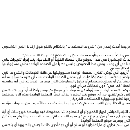
راجعة أحدث إصدار من "شروط الاستخدام" بانتظام بالنقر فوق ارتباط النص التشعبي
ا في ذلك أية تحديثات و/أو تحسينات وكل ذلك خاضع لـ"شروط الاستخدام".
ت المنشورة في هذا الموقع مثل الأخطاء الفنية أو الطباعية. يتم إجراء تغييرات على
وضحة هنا في أي وقت. وفي هذا الخصوص وليس حصراً فإن الصفحة الواحدة تخلي مسؤوليتها
 إخطار مسبق.
و تأريخها لأي غرض. تخلي الصفحة الواحدة مسؤوليتها عن كافة الضمانات والشروط التي
احةً أو مضمنًا أو منصوصًا عليه. لن تتحمل الصفحة الواحدة تحت أي ظرف مسؤولية أية
يم ينشأ عن أو يتعلق باستخدام أو تداول المعلومات التي توفرها الخدمات. في أية مناسبة
احدة "كما هي" دون ضمانات من أي نوع.
شركة الصفحة الواحدة مسؤولة عن محتويات أي موقع تم توفير رابط له أو أي رابط مضمن
تي يتم تلقيها من أي موقع يتم توفير رابط له. توفر الصفحة الواحدة هذه الروابط فقط
ارجية تعتبر مسؤولية المستخدم الفردية.
ه من الخطأ أو أن العيوب سيتم إصلاحها أو خلو شبكة خدمة الآنترنت من محتويات مؤذية
التلف المباشر لجهاز الكمبيوتر أو للمعلومات المحفوظة فيه بواسطة فيروسات أو أية
أو أي خسائر من أي نوع تنتج عن سوء الاستخدام أو فقد البيانات أو الأرباح سواءً كان
التي يوفرها موقع الصفحة الواحدة.
ن اسم تجاري أو ماركة تجارية أو منتج أو أي جهة أخرى ذلك لأيعني بالضرورة أو يتضمن