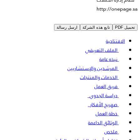
http://onepage.sa
تحميل PDF
تابع هذه الشركة
ارسل رسالة
الافتتاحية
الملف التعريفي
نبذه عامة
المرشدين والإستشاريين
الخدمات والمنتجات
فريق العمل
دراسة الجدوي
3
صهريج الأفكار
5
خطة العمل
الوثائق الداعمة
ملخص