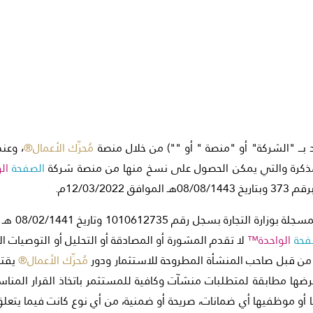
بـــ "الشركة" أو "منصة " أو "") من خلال منصة
مُحرِّك الأعمال®
، وعن
لمذكرة والتي يمكن الحصول على نسخ منها من منصة شركة
الصفحة
ال
12/03/2022م.
فحة
الواحدة™
لا تقدم المشورة أو المصادقة أو التحليل أو التوصيات الا
ا من قبل صاحب المنشأة المطروحة للاستثمار ودور
مُحرِّك الأعمال®
يقتص
عرضها مطابقة لمتطلبات منشآت وكافية للمستثمر باتخاذ القرار المناسب
ا أو موظفيها أي ضمانات، صريحة أو ضمنية، من أي نوع كانت فيما يتعل