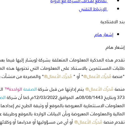
تقاطع أهداف الشركة مع الرؤية
الإرتباط التقني
بند الافتتاحية
إشعار هام
إشعار هام
تقدم هذه المذكرة المعلومات المتعلقة بشركة (ويشار إليها فيما بعد 
طلبات المستثمرين بالاستناد على المعلومات التي تحتويها هذه ا
"منصة
مُحرِّك الأعمال®
" أو "
مُحرِّك الأعمال®
" والمصرحة من منشآت برقم 373 وبتاريخ 08/08/1443هـ الموافق 
منصة
مُحرِّك الأعمال®
يتم إدارتها من قبل شركة
الصفحة
الواحدة™
373 وبتاريخ 08/08/1443هـ الموافق 12/03/2022م.كما أن شركة
الص
المعلومات الاستثمارية المعروضة بالموقع أو وثيقة الطرح تم إعداده
المالية والمعلومات المعروضة وبأن البيانات الواردة بالموقع وطريقة 
تقدم منصة
مُحرِّك الأعمال®
أو أي من مسؤوليها أو مدراءها أو وكلائه