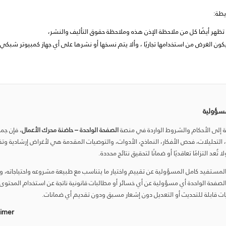
يطة:
تظهر أيضًا كل من ملاحظة الإذن هذه وملاحظة حقوق التأليف والنشر،
لغرض من استخدامها تجاريًا ، وألا يتم نسخها أو نشرها على أي جهاز كمبيوتر شبكي أو
مسؤولية
ة إلى الأحكام والشروط الواردة في منصة
الصفحة الواحدة – حاضنة محرك الأعمال
، فإن جمي
ر، التحليلات، فحص الأفكار، النماذج، الأدوات، والتوصيات المقدمة هي لأغراض إرشادية وت
 تُعد التزامًا تعاقديًا أو ضمانًا لتحقيق نتائج محددة.
لمستفيد كامل المسؤولية عن تقييم واختيار ما يتناسب مع طبيعة مشروعه واحتياجاته، ول
لصفحة الواحدة أي مسؤولية عن أي خسائر أو مطالبات قانونية ناتجة عن استخدام المحتوى.
ات قابلة للتحديث أو التعديل دون إشعار مسبق ودون تقديم أي ضمانات.
aimer