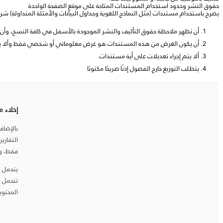
حقوق النشر وحدود استخدام المستندات المتاحة على موقع الصفحة الواحدة
يصرح باستخدام مستندات (مثل النماذج اللغوية وجداول البيانات والأمثلة المتداولة) شر
أن تظهر ملاحظة حقوق التأليف والنشر الموجودة بالأسفل في كافة النسخ، وأن 
أن يكون الغرض من هذه المستندات هو غرض معلوماتي أو شخصي فقط وألا يكون ا
ألا يتم إجراء تعديلات على أية مستندات.
يتطلب التوزيع خارج الفصول إذنًا صريحًا مكتوبًا
إخلاء 
بالإضاف
التقاري
فقط، ولا
يتحمل ا
تتحمل ا
المحتوي