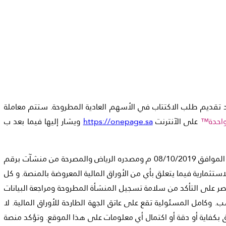
د تقديم طلب الاكتتاب في الأسهم العادية المطروحة. ستتم معاملة
واحدة™
على الآنترنت
https://onepage.sa
ويشار إليها فيما بعد ب
المسجلة بوزارة التجارة بسجل رقم 1010612735 وتاريخ 08/02/1441 هـ الموافق 08/10/2019 م ومصدره الرياض والمصرحة من منشآت برقم
ستثمارية فيما يتعلق بأي من الأوراق المالية المعروضة بالمنصة. و كل
ر على التأكد من سلامة تسجيل المنشأة المطروحة ومراجعة البيانات
. وكامل المسئولية تقع على عاتق الجهة الطارحة للأوراق المالية. لا
ق بكفاية أو دقة أو اكتمال أي معلومات على هذا الموقع. وتؤكد منصة