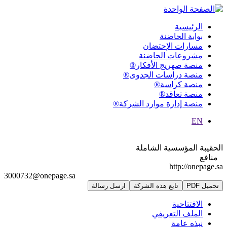
الرئيسية
بوابة الحاضنة
مسارات الإحتضان
مشروعات الحاضنة
منصة صهريج الأفكار®
منصة دراسات الجدوى®
منصة كراسة®
منصة تعاقد®
منصة إدارة موارد الشركة®
EN
الحقيبة المؤسسية الشاملة
منافع
http://onepage.sa
3000732@onepage.sa
تحميل PDF
تابع هذه الشركة
ارسل رسالة
الافتتاحية
الملف التعريفي
نبذه عامة