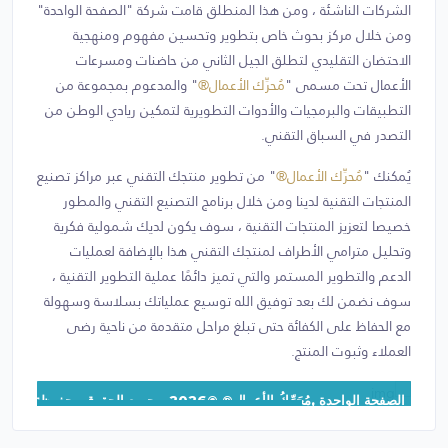
الشركات الناشئة ، ومن هذا المنطلق قامت شركة "الصفحة الواحدة"
ومن خلال مركز بحوث خاص بتطوير وتحسين مفهوم ومنهجية
الاحتضان التقليدي لتطلق الجيل الثاني من حاضنات ومسرعات
الأعمال تحت مسمى "
مُحرِّك الأعمال®
" والمدعوم بمجموعة من
التطبيقات والبرمجيات والأدوات التطويرية لتمكين ريادي الوطن من
التصدر في السباق التقني.
يُمكنك "
مُحرِّك الأعمال®
" من تطوير منتجك التقني عبر مراكز تصنيع
المنتجات التقنية لدينا ومن خلال برنامج التصنيع التقني والمطور
خصيصا لتعزيز المنتجات التقنية ، سوف يكون لديك شمولية فكرية
وتحليل مترامي الأطراف لمنتجك التقني هذا بالإضافة لعمليات
الدعم والتطوير المستمر والتي تميز دائمًا عملية التطوير التقنية ،
سوف نضمن لك بعد توفيق الله توسيع عملياتك بسلاسة وسهولة
مع الحفاظ على الكفائة حتى تبلغ مراحل متقدمة من ناحية رضى
العملاء وثبوت المنتج.
الصفحة الواحدة ,مُحَرِّكُ الأعمال® ©2026 - جميع الحقوق محفوظة, نسخة:1.1.1
جانب من اجتماع الحاضنة مع منسوبي منشآت