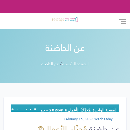
عن الحاضنة
الصفحة الرئيسية
عن الحاضنة
الصفحة الواحدة ,مُحَرِّكُ الأعمال® ©2026 - جميع الحقوق محفوظة, نسخة:1.1.1
غرفة الإجتماعات
February 15 , 2023 Wednesday
عن حاضنة
مُحرِّك الأعمال®