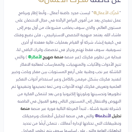
"
مُحرِّك الأعمال®
" ليست مجرد حاضنة أعمال ، وأنما إطار وبرنامج
عمل تنفيذي يعد من أقوى البرامج الرائدة في مجال الاحتضان على
مستوى العالم، والذي سوف يصاحب مشروعك من أول يوم إلى
ماشاء الله، يعتمد منهجية التخصص الاستراتيجي ، فلن نضيع وقتك
في كيفية إنشاء شركة أو القيام بعمليات مالية معقدة أو أخرى
تسويقية، سوف فقط تهتم وتركز في تخصصك واترك الباقي لنا،
فبداية من تطوير فكرتك (عبر منصة
منصة صهريج
الأفكار®
) والتي
تتيح الأدوات والآليات، والمنهجيات، والممارسات لمعالجة الافكار
الناشئة عبر نخب وطنية على أرفع المستويات بين مفكر وباحث وخبير
لتفنيد فكرتك بشكل مرقمن بالكامل وعبر استخدام أدوات التفكير
العلمية وتعريض فكرتك لهذه الأدوات ومن ثمة تصحيحها وتنقيحها ثم
تطويرها وتحسينها وبلورتها إلكترونيا وعن بعد لتتمكن الفكرة من
النهوض والانتقال إلى المستوى التالي وهو القبول في الحاضنة
كشركة تقنية ناشئة ، لتبدأ المرحلة التالية فورة عبر منصة
منصة
تحليل
الأنظمة®
والتي هي منصة لتحليل أنظمتك وبرمجياتك
وتطبيقاتك التي تحتاجها لإدارة أعمالك ، تتمكن أيضًا من تحديد
اتجاهاتك العامة والتي على اساسها سوف يتم تطوير المراحل