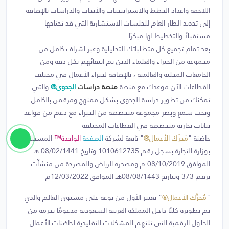
اللاحقة واعداد الخطط والاستراتيجيات والأبحاث والدراسات بالإضافة
إلى تحديد الطار العام للجلسات الاستشارية التي قد تحتاجها
مستقبلاً والتخطيط لها مبكرًا.
بعد تمام تجميع كل متطلباتك التحليلية وعبر اشراف كامل من
مجموعة من الخبراء والعلماء الذين تم انتقائهم بكل دقة ومن
الجامعات المحلية والعالمية ، بالإضافة لخبراء الأعمال في مختلف
القطاعات الآن موعدك مع منصة
منصة دراسات
الجدوى®
والتي
تمكنك من تطوير دراسة الجدوى بشكل ممنهج ومرقمن بالكامل
وتحت سمع وبصر مجموعة متخصصة من الخبراء مع دعم من قواعد
بيانات تجارية متخصصة في القطاعات المختلفة
حاضنة "
مُحرِّك الأعمال®
" تابعة لشركة
الصفحة
الواحدة™
المسجلة
بوزارة التجارة بسجل رقم 1010612735 وتاريخ 08/02/1441 هـ
الموافق 08/10/2019 م ومصدره الرياض والمصرحة من منشآت
برقم 373 وبتاريخ 08/08/1443هـ الموافق 12/03/2022م
"
مُحرِّك الأعمال®
" يعتبر الأول من نوعه على مستوى العالم والذي
تم تطويره كليًا داخل المملكة العربية السعودية مدعومًا بحزمة من
الحلول الرقمية التي تلتهم المشكلات التقليدية لحاضنات الأعمال