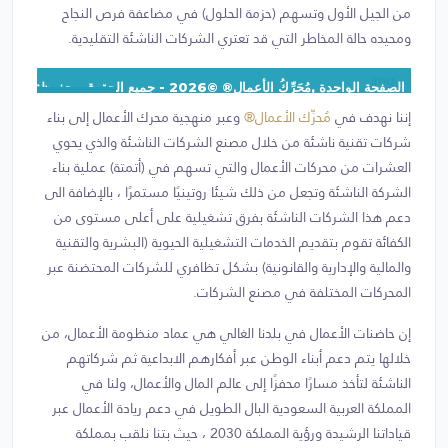
من الجيل الأول وتسهم (حزمة الحلول) في مضاعفة فرص النجاح
ومحيده حالة المخاطر التي قد تعتري الشركات الناشئة التقليدية.
الصفحة الواحدة ,مُحَرِّكُ الأعمال® ©2026 - جميع الحقوق محفوظة, نسخة:1.1.1
مقر الحاضنة
إننا نهدف في
مُحرِّك الأعمال®
وعبر منهجية محرك الأعمال إلى بناء
شركات تقنية ناشئة من خلال مصنع الشركات الناشئة والذي يحوي
العشرات من محركات الأعمال والتي تسهم في (أتمتة) عملية بناء
الشركة الناشئة وتجعل من ذلك شيئا روتينيًا مستمرًا ، بالإضافة الى
دعم هذا الشركات الناشئة بفرق تشغيلية على أعلى مستوى من
الكفائة تقوم بتقديم الخدمات التشغيلية الحيوية (البشرية والتقنية
والمالية والإدارية والقانونية) بشكل تظافري للشركات المحتضنة عبر
المحركات المختلفة في مصنع الشركات.
إن حاضنات الأعمال في بلدنا الغالي هي عماد منظومة الأعمال، من
خلالها يتم دعم أبناء الوطن عبر أفكارهم الابداعية ثم شركاتهم
الناشئة لتأخذ مسارًا محفزًا إلى عالم المال والأعمال، ولنا في
المملكة العربية السعودية البال الطويل في دعم ريادة الأعمال عبر
قياداتنا الرشيدة ورؤية المملكة 2030 ، حيث بتنا نلقب بمملكة