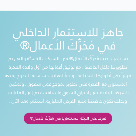
جاهز للاستثمار الداخلي
في مُحَرِّكُ الأعمال®
تستثمر حاضنة مُحَرِّكُ الأعمال® في الشركات الناشئة والتي تم
تطويرها داخل الحاضنة ، مع توثيق أعمالها من أول ولادة الفكرة
مروراً بكل أطوارها المختلفة ، وفقاً لمعايير حساسية النضوج رفيعة
المستوى مع القدرة على تطوير نموذج عمل متفوق ، وتمكين
الشركة الريادية على اختراق السوق والمنافسة ثم إلى المليارية.
وبذلك تكون حاضنتنا منبع الفرص المليارية، استثمر معنا الآن..
تعرف على البيئة الاستثمارية في مُحَرِّكُ الأعمال®