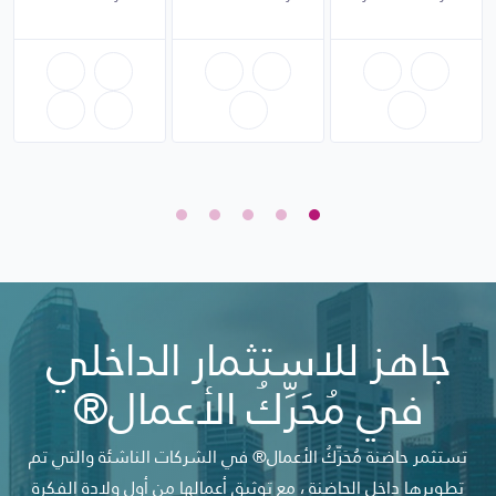
جاهز للاستثمار الداخلي
في مُحَرِّكُ الأعمال®
تستثمر حاضنة مُحَرِّكُ الأعمال® في الشركات الناشئة والتي تم
تطويرها داخل الحاضنة ، مع توثيق أعمالها من أول ولادة الفكرة