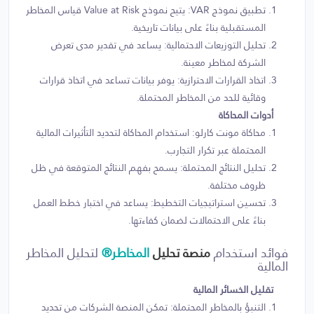
تطبيق نموذج VAR: يتيح نموذج Value at Risk قياس المخاطر
المستقبلية بناءً على بيانات تاريخية.
تحليل التوزيعات الاحتمالية: يساعد في تقدير مدى تعرض
الشركة لمخاطر معينة.
اتخاذ القرارات الاحترازية: يوفر بيانات تساعد في اتخاذ قرارات
وقائية للحد من المخاطر المحتملة.
أدوات المحاكاة
محاكاة مونت كارلو: استخدام المحاكاة لتحديد التأثيرات المالية
المحتملة عبر تكرار التجارب.
تحليل النتائج المحتملة: يسمح بفهم النتائج المتوقعة في ظل
ظروف مختلفة.
تحسين استراتيجيات التخطيط: يساعد في اختبار خطط العمل
بناءً على الاحتمالات لضمان كفاءتها.
فوائد استخدام
منصة تحليل
المخاطر®
لتحليل المخاطر
المالية
تقليل الخسائر المالية
التنبؤ بالمخاطر المحتملة: تمكن المنصة الشركات من تحديد