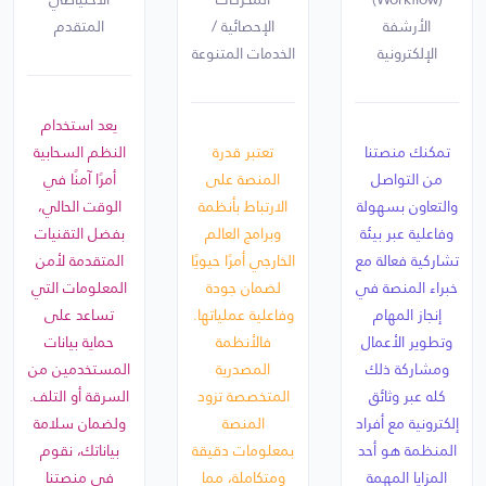
الأرشفة
الإحصائية /
المتقدم
الإلكترونية
الخدمات المتنوعة
يعد استخدام
تمكنك منصتنا
تعتبر قدرة
النظم السحابية
من التواصل
المنصة على
أمرًا آمنًا في
والتعاون بسهولة
الارتباط بأنظمة
الوقت الحالي،
وفاعلية عبر بيئة
وبرامج العالم
بفضل التقنيات
تشاركية فعالة مع
الخارجي أمرًا حيويًا
المتقدمة لأمن
خبراء المنصة في
لضمان جودة
المعلومات التي
إنجاز المهام
وفاعلية عملياتها.
تساعد على
وتطوير الأعمال
فالأنظمة
حماية بيانات
ومشاركة ذلك
المصدرية
المستخدمين من
كله عبر وثائق
المتخصصة تزود
السرقة أو التلف.
إلكترونية مع أفراد
المنصة
ولضمان سلامة
المنظمة هو أحد
بمعلومات دقيقة
بياناتك، نقوم
المزايا المهمة
ومتكاملة، مما
في منصتنا