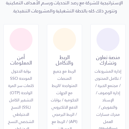
الإستراتيجية للشركة مع رصد التحديات ورسم الأهداف التمكينية
والنظام
الدعم الفني
الدعم الفني
وتتويج ذلك كله بالخطة التشغيلية والمشروعات التنفيذية.
الدعم الفني
وأعمال التحليل
وأعمال التحليل
وأعمال التحليل
وجودك في
وجودك في
ساحة العمل
ساحة العمل
ضروري
ضروري
ومطلوب
منصة تعاون
الربط
أمن
ومطلوب
وتشارك
والتكامل
المعلومات
إدارة المشروعات
الربط مع جميع
بوابة الدخول
/ تكامل المحتوى
المنصات
الموحدة SSO
/ مجتمع الخبرة /
المتواجدة /الربط
كلمات سر المرة
إدارة الوصوف /
مع الجهات
الواحدة (OTP)
الإسناد
الحكومية / بوابات
التشفير الكامل
والتفويض /
الدفع الالكتروني
(SSL) النسخ
محرك مسارات
/ الربط البرمجي
الاحتياطي
العمل
(API) / الربط مع
الشخصي النسخ
(Workflow)
المحركات
الاحتياطي