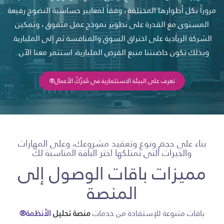
مروراً بكل أطوارها المختلفة ، وفقاً لمعايير حساسية النضوج رفيعة
المستوى مع القدرة على تطوير نموذج عمل متفوق ، وتمكين
الشركة الريادية على اختراق السوق والمنافسة ثم إلى المليارية.
وبذلك تكون حاضنتنا منبع الفرص المليارية، استثمر معنا الآن..
تعرف على البيئة الاستثمارية في مُحَرِّكُ الأعمال®
بناء على حجم ونوع وتعقيد مشروعك، وعلى المهارات
والخبرات التي تمتلكها اختر الباقة المناسبة لك
مميزات باقات الوصول إلى
المنصة
باقات متنوعة للإستفادة من خدمات
منصة تحليل
الأنظمة®