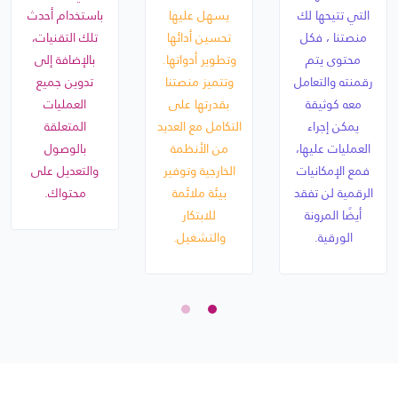
التي تتيحها لك
يسهل عليها
باستخدام أحدث
منصتنا ، فكل
تحسين أدائها
تلك التقنيات،
محتوى يتم
وتطوير أدواتها.
بالإضافة إلى
رقمنته والتعامل
وتتميز منصتنا
تدوين جميع
معه كوثيقة
بقدرتها على
العمليات
يمكن إجراء
التكامل مع العديد
المتعلقة
العمليات عليها،
من الأنظمة
بالوصول
فمع الإمكانيات
الخارجية وتوفير
والتعديل على
الرقمية لن تفقد
بيئة ملائمة
محتواك.
أيضًا المرونة
للابتكار
الورقية.
والتشغيل.