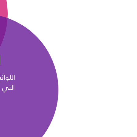
ا
اللوائ
التي 