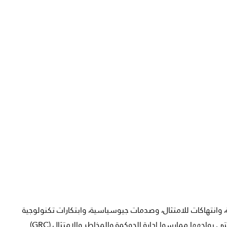
 وانتهاكات للامتثال، وصدمات جيوسياسية، وابتكارات تكنولوجية
واجهها ممارسوا إدارة الحوكمة والمخاطر والامتثال (GRC).