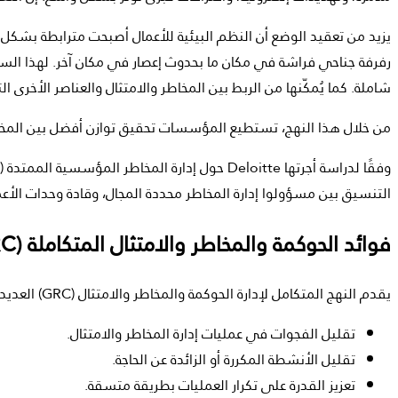
يزيد من تعقيد الوضع أن النظم البيئية للأعمال أصبحت مترابطة بشكل
رفرفة جناحي فراشة في مكان ما بحدوث إعصار في مكان آخر. لهذا السبب
شاملة. كما يُمكّنها من الربط بين المخاطر والامتثال والعناصر الأخرى الت
من خلال هذا النهج، تستطيع المؤسسات تحقيق توازن أفضل بين المخاطر وا
التنسيق بين مسؤولوا إدارة المخاطر محددة المجال، وقادة وحدات الأعم
فوائد الحوكمة والمخاطر والامتثال المتكاملة (GRC)
يقدم النهج المتكامل لإدارة الحوكمة والمخاطر والامتثال (GRC) العديد من الفوائد العملية التي تعزز الأداء العام للمؤسسات. وتشمل هذه الفوائد:
تقليل الفجوات في عمليات إدارة المخاطر والامتثال.
تقليل الأنشطة المكررة أو الزائدة عن الحاجة.
تعزيز القدرة على تكرار العمليات بطريقة متسقة.