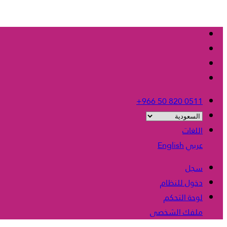
+966 50 820 0511
اللغات
عربي
English
سجل
دخول للنظام
لوحة التحكم
ملفك الشخصى