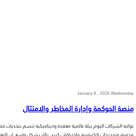
متميز وثقة مستدامة.
January 8 , 2025 Wednesday
منصة الحوكمة وإدارة المخاطر والامتثال
تواجه الشركات اليوم بيئة عالمية معقدة وديناميكية تتسم بتحديات مت
مدمرة، وتهديدات إلكترونية، واختراقات كبرى تؤثر بشكل واسع. إن التعامل 