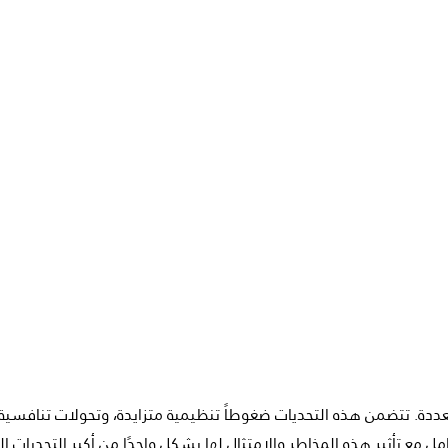
عددة. تتضمن هذه التحديات ضغوطاً تنظيمية متزايدة، وتحولات تنافسية،
مع تأثير هذه المخاطر والامتثال لها يشكل واحدًا من أكبر التحديات التي ي