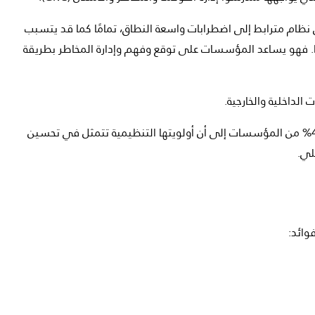
نظام مترابط إلى اضطرابات واسعة النطاق، تمامًا كما قد يتسبب
مًا. فهو يساعد المؤسسات على توقع وفهم وإدارة المخاطر بطريقة
الداخلية والخارجية.
وفقًا لدراسة أجرتها Deloitte حول إدارة المخاطر المؤسسية الممتدة Extended Enterprise Risk Management (EERM) (2018)، أشارت 40% من المؤسسات إلى أن أولويتها التنظيمية تتمثل في تحسين
لي.