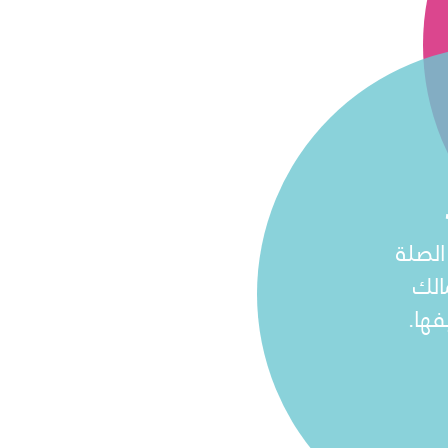
الصلة
الك
ها.