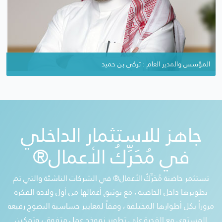
المدير التنفيذي : محمد العمران
المؤسس والمدير العام : تركي بن حميد
جاهز للاستثمار الداخلي
في مُحَرِّكُ الأعمال®
تستثمر حاضنة مُحَرِّكُ الأعمال® في الشركات الناشئة والتي تم
تطويرها داخل الحاضنة ، مع توثيق أعمالها من أول ولادة الفكرة
مروراً بكل أطوارها المختلفة ، وفقاً لمعايير حساسية النضوج رفيعة
المستوى مع القدرة على تطوير نموذج عمل متفوق ، وتمكين