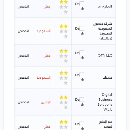
pinkybell
عمان
التخصص
شركة ديتكون
السعودية
السعودية
التخصص
المحدودة
(ديتاساد)
OTN LLC
عمان
التخصص
سندك
السعودية
التخصص
Digital
Business
البحرين
التخصص
Solutions
W.L.L
عبر الخليج
لتقنية
عمان
التخصص