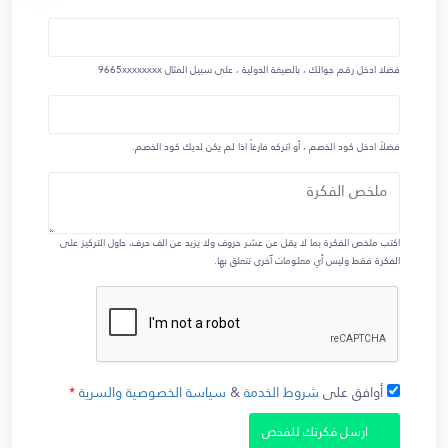
فضلا ادخل رقم جوالك ، بالصيغة الدولية ، على سبيل المثال
9665xxxxxxxx
فضلاً ادخل كود الخصم ، أو اتركه فارغاً اذا لم يكن لديك كود الخصم.
اكتب ملخص الفكرة بما لا يقل عن عشر حروف ولا يزيد عن الف حرف، حاول التركيز على
الفكرة فقط وليس أي معلومات آخرى تتعلق بها.
أوافق على
شروط الخدمة
&
سياسة الخصوصية والسرية
*
ارسل فكرتك للفحص