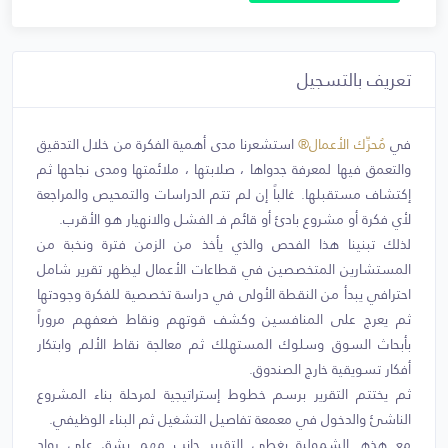
تعريف بالتسجيل
في
مُحرِّك الأعمال®
استشعرنا مدى أهمية الفكرة من خلال التدقيق
والتعمق فيها لمعرفة جدواها ، صلابتها ، ملائمتها ومدى نجاحها ثم
إكتشاف مستقبلها. غالباً إن لم تتم الدراسات والتمحيص والمراجعة
لأي فكرة أو مشروع بادئ أو قائم فـ الفشل والانهيار هو الأقرب.
لذلك تبنينا هذا الفحص والذي يأخذ من الزمن فترة ونخبة من
المستشارين المتخصصين في قطاعات الأعمال ليظهر تقرير شامل
احترافي يبدأ من النقطة الأولى في دراسة تخصصية للفكرة وجودتها
ثم يعرج على المنافسين وكشف قوتهم ونقاط ضعفهم مروراً
بأبحاث السوق وسلوك المستهلك ثم معالجة نقاط الألم وابتكار
أفكار تسويقية خارج الصندوق.
ثم يختتم التقرير برسم خطوط إستراتيجية لمرحلة بناء المشروع
الناشئ والدخول في معمعة تفاصيل التشغيل ثم البناء الوظيفي.
مع هذهـ الشمولية يغطي التقرير جانب مهم يشق على رواد