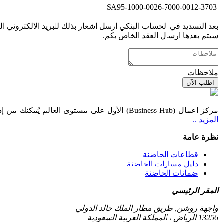
SA95-1000-0026-7000-0012-3703
بعد التسديد في الحساب البنكي ارسل اشعار بذلك للبريد الالكتروني الت
سيتم بعدها ارسال العقد الخاص بكم.
ملاحظات
اطلب الآن
مركز اعمال (Business Hub) الأول على مستوى العالم يُمكنك من إدارة كافة أعمالك بشكل افتراضي وبنسبة 100% من خلال منصات تشغيلية وشبكات رقمية متعددة الوظائف تصاحبك في رحلتك المليارية
المزيد ..
نظرة عامة
قطاعات الحاضنة
دليل مسارات الحاضنة
ضمانات الحاضنة
المقر الرئيسي
واجهة روشن, طريق مطار الملك خالد الدولي
13256 الرياض ، المملكة العربية السعودية