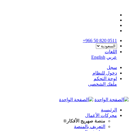
+966 50 820 0511
اللغات
عربي
English
سجل
دخول للنظام
لوحة التحكم
ملفك الشخصى
الرئيسية
محركات الأعمال
منصة صهريج
الأفكار®
التعريف بالمنصة