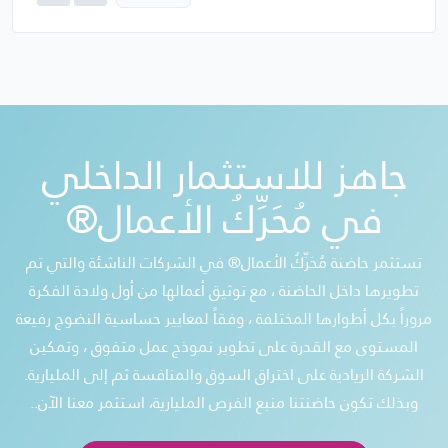
جاهز للاستثمار الداخلي
في مُحَرِّكُ الأعمال®
تستثمر حاضنة مُحَرِّكُ الأعمال® في الشركات الناشئة والتي تم
تطويرها داخل الحاضنة ، مع توثيق أعمالها من أول ولادة الفكرة
مروراً بكل أطوارها المختلفة ، وفقاً لمعايير حساسية النضوج رفيعة
المستوى مع القدرة على تطوير نموذج عمل متفوق ، وتمكين
الشركة الريادية على اختراق السوق والمنافسة ثم إلى المليارية.
وبذلك تكون حاضنتنا منبع الفرص المليارية، استثمر معنا الآن..