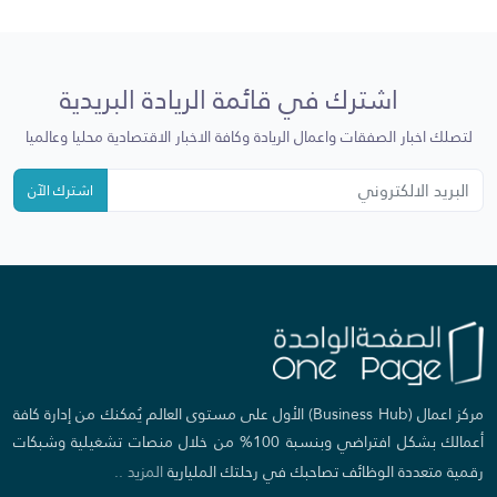
اشترك في قائمة الريادة البريدية
لتصلك اخبار الصفقات واعمال الريادة وكافة الاخبار الاقتصادية محليا وعالميا
اشترك الآن
مركز اعمال (Business Hub) الأول على مستوى العالم يُمكنك من إدارة كافة
أعمالك بشكل افتراضي وبنسبة 100% من خلال منصات تشغيلية وشبكات
رقمية متعددة الوظائف تصاحبك في رحلتك المليارية
المزيد ..