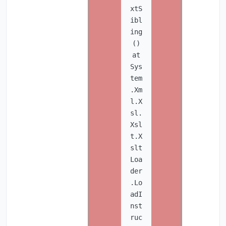
xtS
ibl
ing
()
at
Sys
tem
.Xm
l.X
sl.
Xsl
t.X
slt
Loa
der
.Lo
adI
nst
ruc