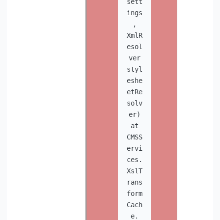
sett
ings
,
XmlR
esol
ver
styl
eshe
etRe
solv
er)
at
CMSS
ervi
ces.
XslT
rans
form
Cach
e.