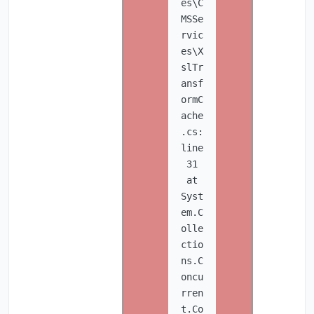
es\C
MSSe
rvic
es\X
slTr
ansf
ormC
ache
.cs:
line
31
at
Syst
em.C
olle
ctio
ns.C
oncu
rren
t.Co