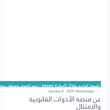
منصة شاملة لتبسيط العمليات القانونية والامتثال التنظيمي بطرق مبتكر
الصفحة الواحدة ,مُحَرِّكُ الأعمال® ©2026 - جميع الحقوق محفوظة, نسخة:1.1.1
January 8 , 2025 Wednesday
عن منصة الأدوات القانونية
والامتثال