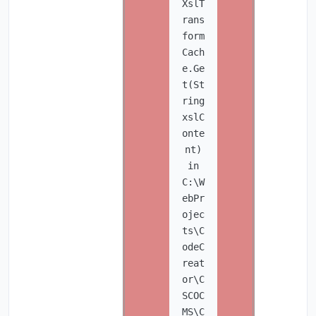
XslT
rans
form
Cach
e.Ge
t(St
ring
xslC
onte
nt)
in
C:\W
ebPr
ojec
ts\C
odeC
reat
or\C
SCOC
MS\C