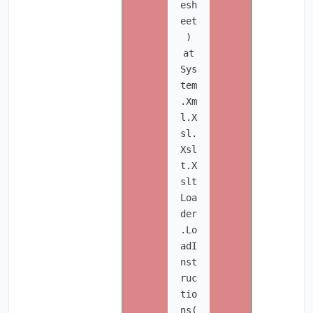
esh
eet
)
at
Sys
tem
.Xm
l.X
sl.
Xsl
t.X
slt
Loa
der
.Lo
adI
nst
ruc
tio
ns(