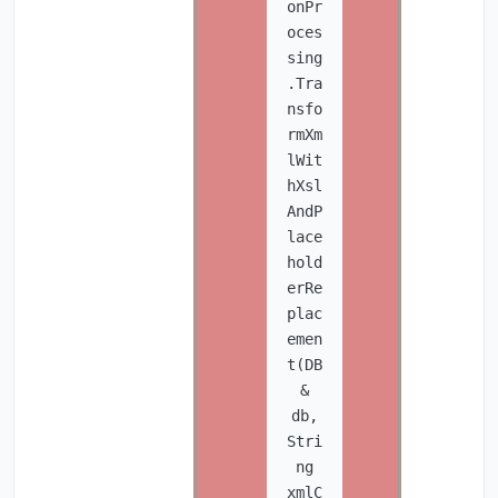
onPr
oces
sing
.Tra
nsfo
rmXm
lWit
hXsl
AndP
lace
hold
erRe
plac
emen
t(DB
&
db,
Stri
ng
xmlC