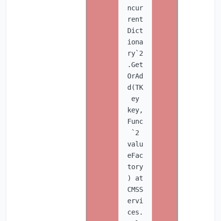
ncur
rent
Dict
iona
ry`2
.Get
OrAd
d(TK
ey
key,
Func
`2
valu
eFac
tory
) at
CMSS
ervi
ces.