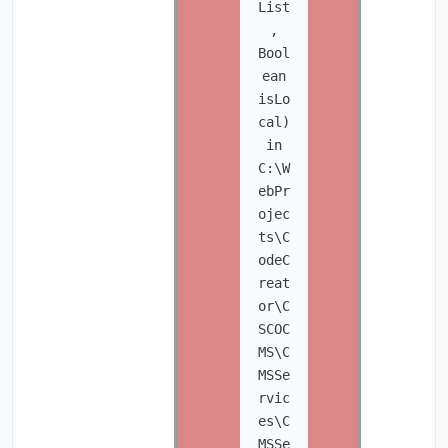
List
,
Bool
ean
isLo
cal)
in
C:\W
ebPr
ojec
ts\C
odeC
reat
or\C
SCOC
MS\C
MSSe
rvic
es\C
MSSe