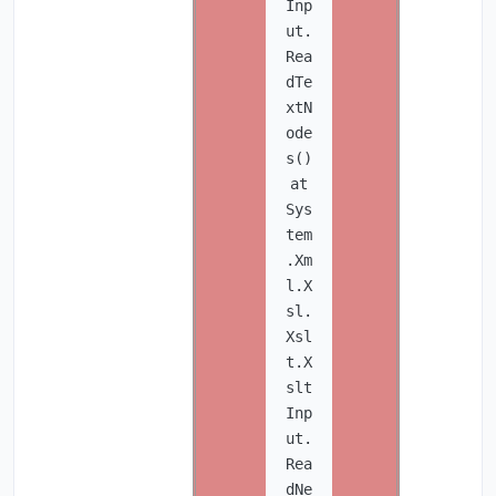
Inp
ut.
Rea
dTe
xtN
ode
s()
at
Sys
tem
.Xm
l.X
sl.
Xsl
t.X
slt
Inp
ut.
Rea
dNe