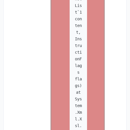
Lis
t`1
con
ten
t,
Ins
tru
cti
onF
lag
s
fla
gs)
at
Sys
tem
.Xm
l.X
sl.