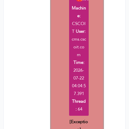
Machin
e:
CSCOI
T
User:
cms.csc
oit.co
m
Time:
2026-
07-22
04:04:5
7.391
Thread
:
64
[Exceptio