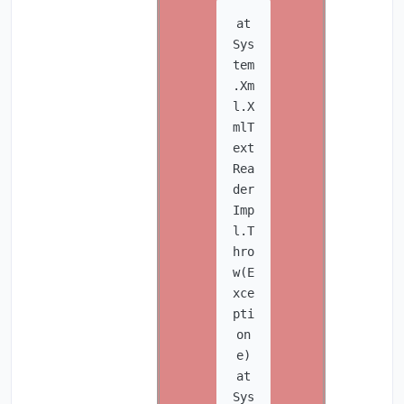
at
Sys
tem
.Xm
l.X
mlT
ext
Rea
der
Imp
l.T
hro
w(E
xce
pti
on
e)
at
Sys