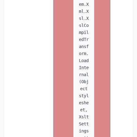
em.X
ml.X
sl.X
slCo
mpil
edTr
ansf
orm.
Load
Inte
rnal
(Obj
ect
styl
eshe
et,
Xslt
Sett
ings