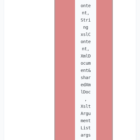
onte
nt,
Stri
ng
xslC
onte
nt,
XmlD
ocum
ent&
shar
edXm
lDoc
,
Xslt
Argu
ment
List
args