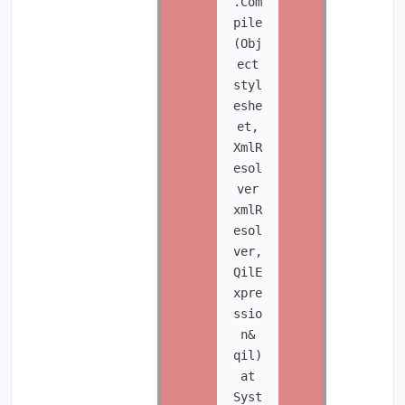
.Com
pile
(Obj
ect
styl
eshe
et,
XmlR
esol
ver
xmlR
esol
ver,
QilE
xpre
ssio
n&
qil)
at
Syst