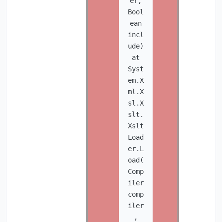
er,
Bool
ean
incl
ude)
at
Syst
em.X
ml.X
sl.X
slt.
Xslt
Load
er.L
oad(
Comp
iler
comp
iler
,