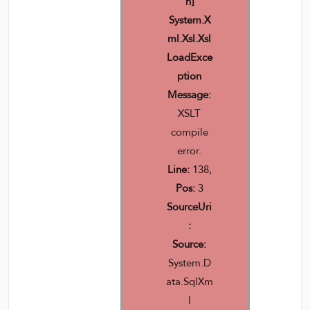
n]
System.X
ml.Xsl.Xsl
LoadExce
ption
Message:
XSLT
compile
error.
Line:
138,
Pos:
3
SourceUri
:
Source:
System.D
ata.SqlXm
l