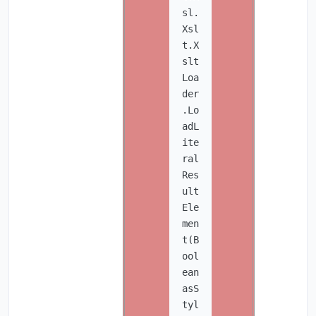
sl.
Xsl
t.X
slt
Loa
der
.Lo
adL
ite
ral
Res
ult
Ele
men
t(B
ool
ean
asS
tyl