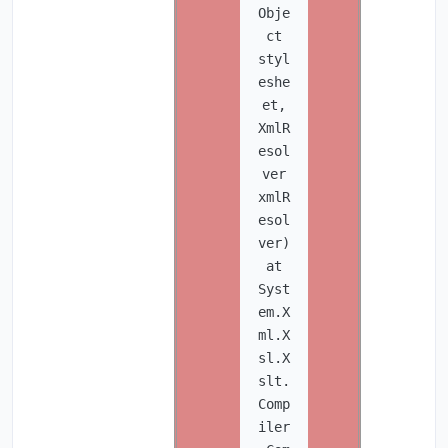
Obje
ct
styl
eshe
et,
XmlR
esol
ver
xmlR
esol
ver)
at
Syst
em.X
ml.X
sl.X
slt.
Comp
iler