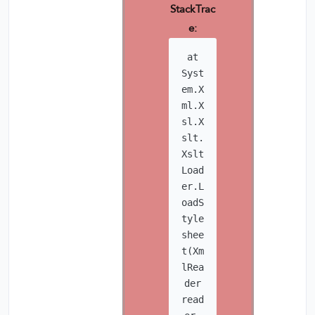
StackTrac
e:
at
Syst
em.X
ml.X
sl.X
slt.
Xslt
Load
er.L
oadS
tyle
shee
t(Xm
lRea
der
read