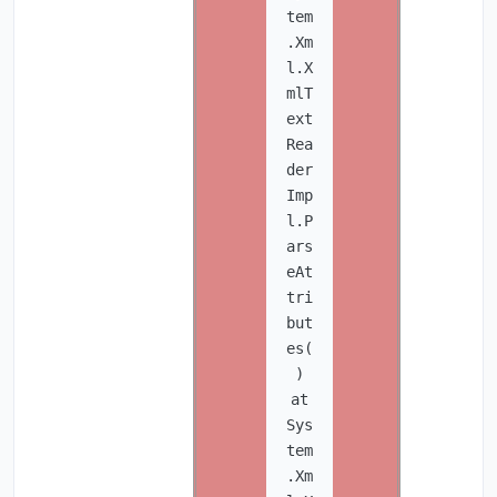
tem
.Xm
l.X
mlT
ext
Rea
der
Imp
l.P
ars
eAt
tri
but
es(
)
at
Sys
tem
.Xm