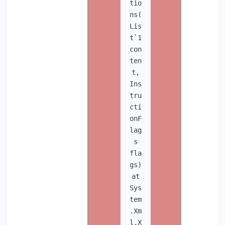
tio
ns(
Lis
t`1
con
ten
t,
Ins
tru
cti
onF
lag
s
fla
gs)
at
Sys
tem
.Xm
l.X