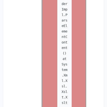
der
Imp
l.P
ars
eEl
eme
ntC
ont
ent
()
at
Sys
tem
.Xm
l.X
sl.
Xsl
t.X
slt