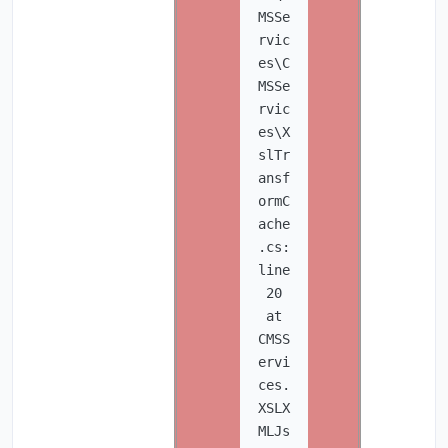
MSSe
rvic
es\C
MSSe
rvic
es\X
slTr
ansf
ormC
ache
.cs:
line
20
at
CMSS
ervi
ces.
XSLX
MLJs