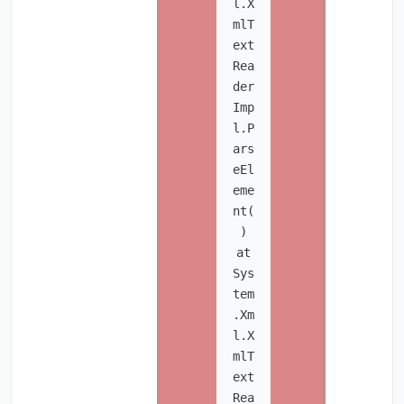
l.X
mlT
ext
Rea
der
Imp
l.P
ars
eEl
eme
nt(
)
at
Sys
tem
.Xm
l.X
mlT
ext
Rea