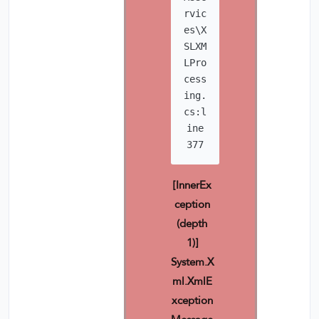
rvic
es\X
SLXM
LPro
cess
ing.
cs:l
ine
377
[InnerEx
ception
(depth
1)]
System.X
ml.XmlE
xception