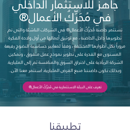
جاهز للاستثمار الداخلي
في مُحَرِّكُ الأعمال®
تستثمر حاضنة مُحَرِّكُ الأعمال® في الشركات الناشئة والتي تم
تطويرها داخل الحاضنة ، مع توثيق أعمالها من أول ولادة الفكرة
مروراً بكل أطوارها المختلفة ، وفقاً لمعايير حساسية النضوج رفيعة
المستوى مع القدرة على تطوير نموذج عمل متفوق ، وتمكين
الشركة الريادية على اختراق السوق والمنافسة ثم إلى المليارية.
وبذلك تكون حاضنتنا منبع الفرص المليارية، استثمر معنا الآن..
تعرف على البيئة الاستثمارية في مُحَرِّكُ الأعمال®
تطبيقنا