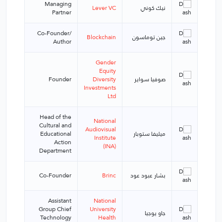
Managing
نيك كوني
Lever VC
Partner
Co-Founder/
جين توماسون
Blockchain
Author
Gender
Equity
صوفيا سواير
Diversity
Founder
Investments
Ltd
Head of the
National
Cultural and
Audiovisual
ميليفا ستوبار
Educational
Institute
Action
(INA)
Department
بشار عبود عود
Brinc
Co-Founder
Assistant
National
Group Chief
University
جاو يوجيا
Technology
Health