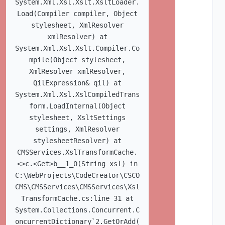
System.Xml.Xsl.Xslt.XsltLoader.
Load(Compiler compiler, Object
stylesheet, XmlResolver
xmlResolver) at
System.Xml.Xsl.Xslt.Compiler.Co
mpile(Object stylesheet,
XmlResolver xmlResolver,
QilExpression& qil) at
System.Xml.Xsl.XslCompiledTrans
form.LoadInternal(Object
stylesheet, XsltSettings
settings, XmlResolver
stylesheetResolver) at
CMSServices.XslTransformCache.
<>c.<Get>b__1_0(String xsl) in
C:\WebProjects\CodeCreator\CSCO
CMS\CMSServices\CMSServices\Xsl
TransformCache.cs:line 31 at
System.Collections.Concurrent.C
oncurrentDictionary`2.GetOrAdd(