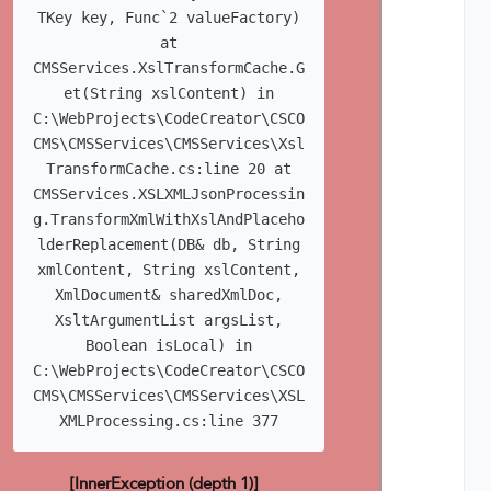
TKey key, Func`2 valueFactory)
at
CMSServices.XslTransformCache.G
et(String xslContent) in
C:\WebProjects\CodeCreator\CSCO
CMS\CMSServices\CMSServices\Xsl
TransformCache.cs:line 20 at
CMSServices.XSLXMLJsonProcessin
g.TransformXmlWithXslAndPlaceho
lderReplacement(DB& db, String
xmlContent, String xslContent,
XmlDocument& sharedXmlDoc,
XsltArgumentList argsList,
Boolean isLocal) in
C:\WebProjects\CodeCreator\CSCO
CMS\CMSServices\CMSServices\XSL
XMLProcessing.cs:line 377
[InnerException (depth 1)]