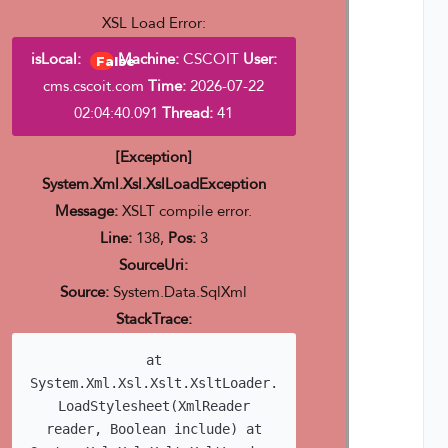
XSL Load Error:
isLocal:
Machine:
CSCOIT
User:
False
cms.cscoit.com
Time:
2026-07-22
02:04:40.091
Thread:
41
[Exception]
System.Xml.Xsl.XslLoadException
Message:
XSLT compile error.
Line:
138,
Pos:
3
SourceUri:
Source:
System.Data.SqlXml
StackTrace:
at
System.Xml.Xsl.Xslt.XsltLoader.
LoadStylesheet(XmlReader
reader, Boolean include) at