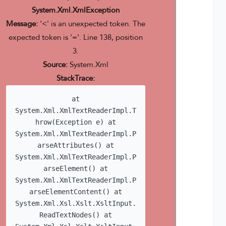
System.Xml.XmlException
Message:
'<' is an unexpected token. The
expected token is '='. Line 138, position
3.
Source:
System.Xml
StackTrace:
at
System.Xml.XmlTextReaderImpl.T
hrow(Exception e) at
System.Xml.XmlTextReaderImpl.P
arseAttributes() at
System.Xml.XmlTextReaderImpl.P
arseElement() at
System.Xml.XmlTextReaderImpl.P
arseElementContent() at
System.Xml.Xsl.Xslt.XsltInput.
ReadTextNodes() at