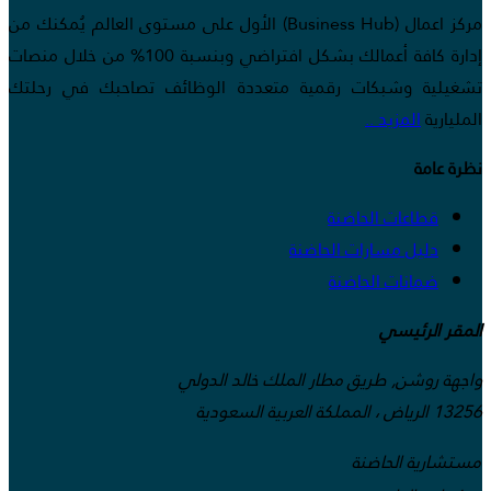
مركز اعمال (Business Hub) الأول على مستوى العالم يُمكنك من
إدارة كافة أعمالك بشكل افتراضي وبنسبة 100% من خلال منصات
تشغيلية وشبكات رقمية متعددة الوظائف تصاحبك في رحلتك
المليارية
المزيد ..
نظرة عامة
قطاعات الحاضنة
دليل مسارات الحاضنة
ضمانات الحاضنة
المقر الرئيسي
واجهة روشن, طريق مطار الملك خالد الدولي
13256 الرياض ، المملكة العربية السعودية
مستشارية الحاضنة