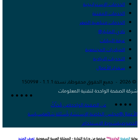
الخدمات الإستراتيجية
الخدمات المفتتة
الخدمات متناهية الصغر
نادي المليار®
غرفة البيانات
المبادرات المجتمعية
التحديات الريادية
سفراء الأعمال
© 2026 - جميع الحقوق محفوظة, نسخة:1.1.1 - #15099
شركة الصفحة الواحدة لتقنية المعلومات
عن الصفحة الواحدة
عن مُحَرِّكُ
الأعمال®
مجلس الحاضنة الإستشاري
أسئلة شائعة
سياسة
الخصوصية
شروط الاستخدام
بوابة
الصفحة
الواحدة™
مرخصة من وزارة التجارة - المملكة العربية السعودية.
تعرف المزيد