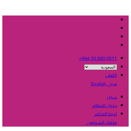
+966 50 820 0511
اللغات
عربي
English
سجل
دخول للنظام
لوحة التحكم
ملفك الشخصى