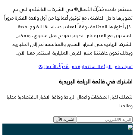
تستثمر حاضنة مُحَرِّكُ الأعمال® في الشركات الناشئة والتي تم
تطويرها داخل الحاضنة ، مع توثيق أعمالها من أول ولادة الفكرة مروراً
بكل أطوارها المختلفة ، وفقاً لمعايير حساسية النضوج رفيعة
المستوى مع القدرة على تطوير نموذج عمل متفوق ، وتمكين
الشركة الريادية على اختراق السوق والمنافسة ثم إلى المليارية.
وبذلك تكون حاضنتنا منبع الفرص المليارية، استثمر معنا الآن..
تعرف على البيئة الاستثمارية في مُحَرِّكُ الأعمال®
اشترك في قائمة الريادة البريدية
لتصلك اخبار الصفقات واعمال الريادة وكافة الاخبار الاقتصادية محليا
وعالميا
اشترك الآن