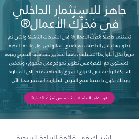
جاهز للاستثمار الداخلي
في مُحَرِّكُ الأعمال®
تستثمر حاضنة مُحَرِّكُ الأعمال® في الشركات الناشئة والتي تم
تطويرها داخل الحاضنة ، مع توثيق أعمالها من أول ولادة الفكرة
مروراً بكل أطوارها المختلفة ، وفقاً لمعايير حساسية النضوج رفيعة
المستوى مع القدرة على تطوير نموذج عمل متفوق ، وتمكين
الشركة الريادية على اختراق السوق والمنافسة ثم إلى المليارية.
وبذلك تكون حاضنتنا منبع الفرص المليارية، استثمر معنا الآن..
تعرف على البيئة الاستثمارية في مُحَرِّكُ الأعمال®
اشترك في قائمة الريادة البريدية