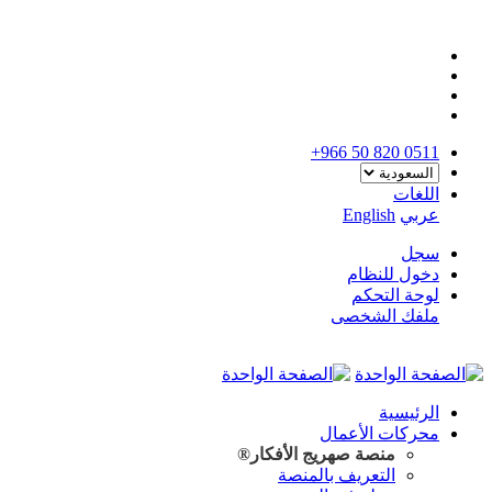
+966 50 820 0511
اللغات
عربي
English
سجل
دخول للنظام
لوحة التحكم
ملفك الشخصى
الرئيسية
محركات الأعمال
منصة صهريج
الأفكار®
التعريف بالمنصة