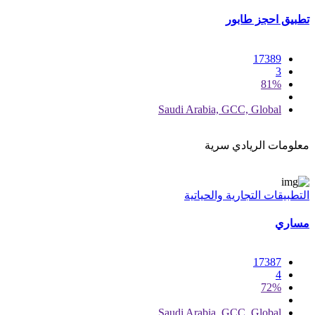
تطبيق احجز طابور
17389
3
81%
Saudi Arabia, GCC, Global
معلومات الريادي سرية
التطبيقات التجارية والحياتية
مساري
17387
4
72%
Saudi Arabia, GCC, Global