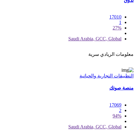
تذوق
17010
1
27%
Saudi Arabia, GCC, Global
معلومات الريادي سرية
التطبيقات التجارية والحياتية
منصة صوتك
17069
2
94%
Saudi Arabia, GCC, Global