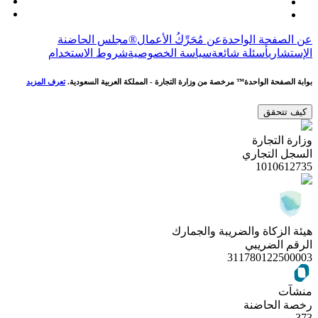
عن الصفحة الواحدة
عن مُحَرِّكُ الأعمال®
مجلس الحاضنة
الإستشاري
أسئلة شائعة
سياسة الخصوصية
شروط الاستخدام
بوابة
الصفحة
الواحدة™
مرخصة من وزارة التجارة - المملكة العربية السعودية.
تعرف المزيد
كيف تتحقق
وزارة التجارة
السجل التجاري
1010612735
هيئة الزكاة والضريبة والجمارك
الرقم الضريبي
311780122500003
منشآت
رخصة الحاضنة
373