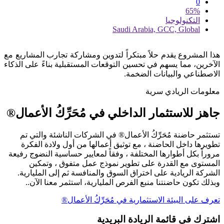
0
65%
التكنولوجيا
Saudi Arabia, GCC, Global
هذا المشروع يقدم حلاً مبتكراً لتدوين ومشاركة تجارب المشاريع مع
الآخرين، مما يسهم في تحسين التوقعات المستقبلية بناءً على الذكاء
الاصطناعي والبيانات الضخمة.
معلومات الريادي سرية
جاهز للاستثمار الداخلي في مُحَرِّكُ الأعمال®
تستثمر حاضنة مُحَرِّكُ الأعمال® في الشركات الناشئة والتي تم
تطويرها داخل الحاضنة ، مع توثيق أعمالها من أول ولادة الفكرة
مروراً بكل أطوارها المختلفة ، وفقاً لمعايير حساسية النضوج رفيعة
المستوى مع القدرة على تطوير نموذج عمل متفوق ، وتمكين
الشركة الريادية على اختراق السوق والمنافسة ثم إلى المليارية.
وبذلك تكون حاضنتنا منبع الفرص المليارية، استثمر معنا الآن..
تعرف على البيئة الاستثمارية في مُحَرِّكُ الأعمال®
اشترك في قائمة الريادة البريدية