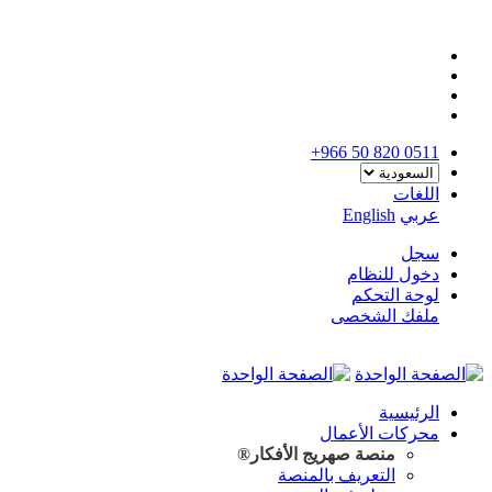
+966 50 820 0511
اللغات
عربي
English
سجل
دخول للنظام
لوحة التحكم
ملفك الشخصى
الرئيسية
محركات الأعمال
منصة صهريج
الأفكار®
التعريف بالمنصة