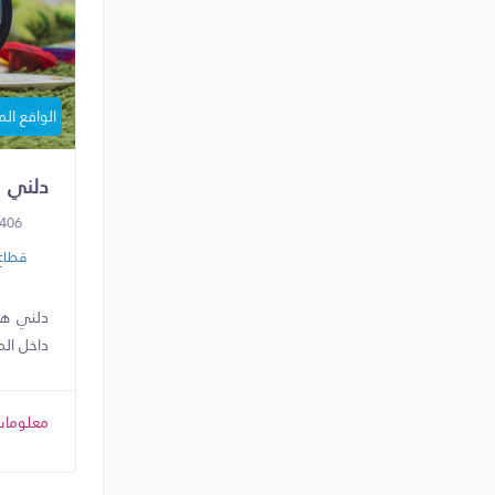
الواقع ال
دلني
406
قطاع 
دلني هو
داخل المؤس
معلومات 