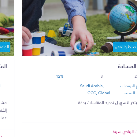
مختلط والمعزز
الواقع
المساحة
الم
12%
3
2
البرمجيات
Saudi Arabia,
ا
التقنية
GCC, Global
بتكر لتسهيل تحديد المقاسات بدقة.
مشرو
إلكت
عملي
الريادي سرية