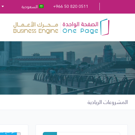
+966 50 820 0511
السعودية
المشروعات الريادية
الواقع ال