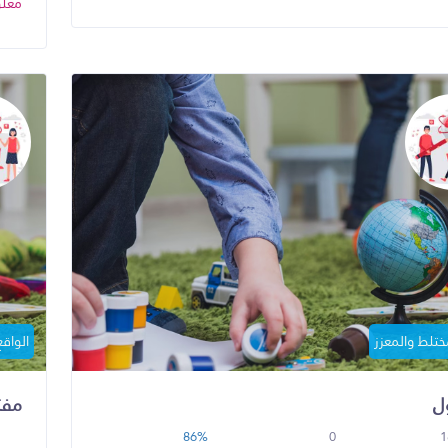
معلو
مختلط والمعزز
الواقع
ل
مفت
86%
0
1