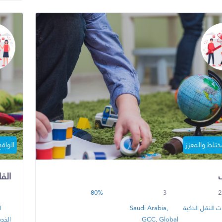
مختلط والمعزز
الواقع
الق
80%
3
2
ت النقل الذكية
Saudi Arabia,
ا
GCC, Global
الخدم