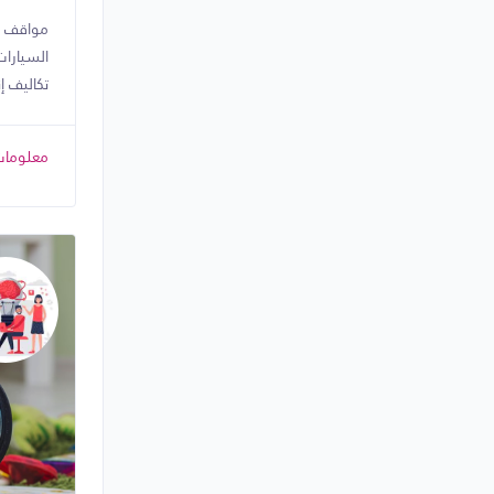
مواقف ع
السيارا
تكاليف إ
معلومات 