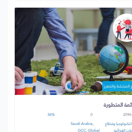
 المختلط والمعزز
ائمة المتطورة
36%
0
2096
لتكنولوجيا وقطاع
Saudi Arabia,
ات الغذائية
GCC, Global