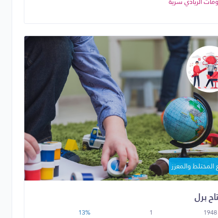
مات الريادي سرية
 المختلط والمعزز
اح برل
13%
1
1948