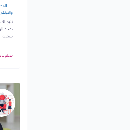
القطا
والابتكار
تتيح لك 
تقنية ال
ممتعة.
معلومات 