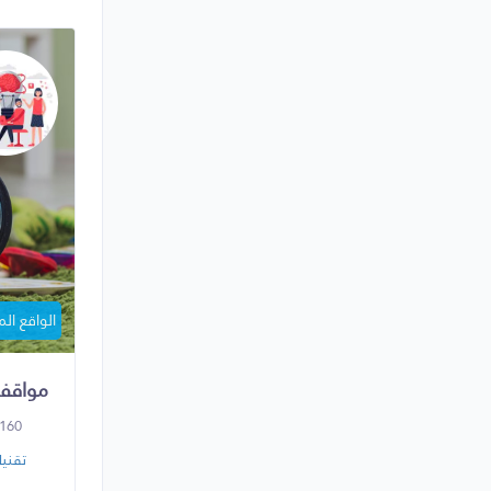
الواقع ال
مواقف
160
تقنيا