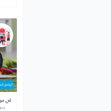
الواقع ال
لي مو
873