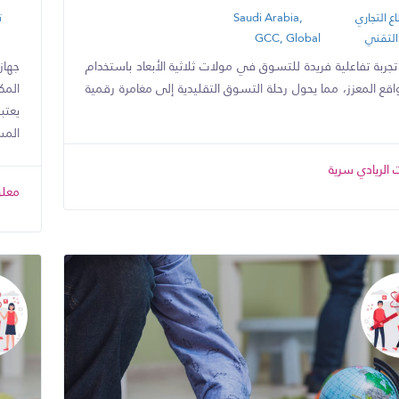
ع التجاري
Saudi Arabia,
ت
 التقني
GCC, Global
تجربة تفاعلية فريدة للتسوق في مولات ثلاثية الأبعاد باستخدام
جها
واقع المعزز، مما يحول رحلة التسوق التقليدية إلى مغامرة رقمية
المك
يعتب
المس
الريادي سرية
معلو