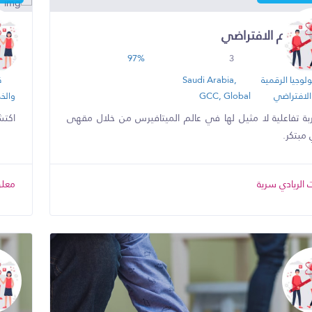
لعالم الافتراضي
الم
97%
3
2
ولوجيا الرقمية
Saudi Arabia,
ق
 الافتراضي
GCC, Global
والخد
جربة تفاعلية لا مثيل لها في عالم الميتافيرس من خلال مقهى
اكتشا
مبتكر.
الريادي سرية
معلو