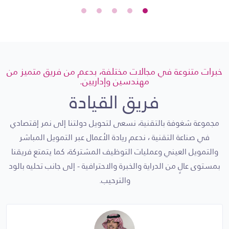
دراسة الجدوي
المنتجات التمويلية
قائمة الشركاء
خبرات متنوعة في مجالات مختلفة، بدعم من فريق متميز من
مهندسين وإداريين.
الشركات الداعمة
فريق القيادة
المنافسون
مجموعة شغوفة بالتقنية، نسعى لتحويل دولتنا إلى نمر إقتصادي
التحديات
في صناعة التقنية ، ندعم ريادة الأعمال عبر التمويل المباشر
والتمويل العيني وعمليات التوظيف المشتركة، كما يتمتع فريقنا
المؤشرات المالية المعتمدة
بمستوى عالٍ من الدراية والخبرة والاحترافية - إلى جانب تحليه بالود
والترحيب.
مخزن البيانات التقنية
البرمجيات المساندة للقطاع
السياسات والإجراءات