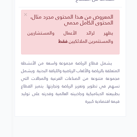
الرياضات الجماعية
الرياضات المائية
المعروض من هذا المحتوى مجرد مثال،
المحتوى الكامل محمي
الرياضات الهوائية
يظهر لرائد الأعمال والمستشاريين
والمستثمرين الملائكيين
فقط
الرياضات التقليدية والفنون القتالية
الصحة واللياقة البدنية
يشمل قطاع الرياضة مجموعة واسعة من الأنشطة
المتعلقة بالرياضة والألعاب الرياضية واللياقة البدنية. ويشمل
التسويق الرياضي والعلامات التجارية
مجموعة متنوعة من الصناعات الفرعية والمجالات التي
تسهم في تطوير وتعزيز الرياضة وتجارتها. يتميز القطاع
الإعلام الرياضي والبث المباشر
بطبيعته الديناميكية وجاذبيته العالمية وقدرته على توليد
السياحة الرياضية
قيمة اقتصادية كبيرة
التكنولوجيا والابتكار في الرياضة
مصنع أفكار القطاع